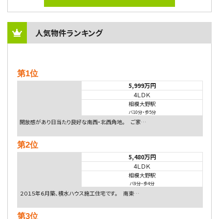
人気物件ランキング
第1位
5,999万円
4ＬＤＫ
相模大野駅
バ10分
・
歩5分
開放感があり日当たり良好な南西・北西角地。 ご家…
第2位
5,480万円
4ＬＤＫ
相模大野駅
バ9分
・
歩4分
２０１５年６月築、積水ハウス施工住宅です。 南東…
第3位