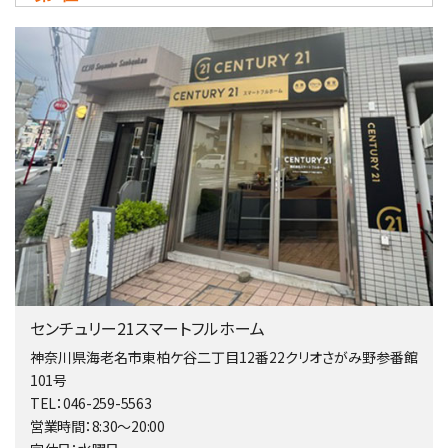
3,680万円
4ＳＬＤＫ
海老名駅
バ15分
・
歩1分
リビングダイニング部分の床暖房完備 車並列2台駐…
第4位
4,080万円
4ＬＤＫ
淵野辺駅
歩17分
南側道路に面しており日当たり良好。 キッチンから…
第5位
4,190万円
センチュリー21スマートフルホーム
4ＬＤＫ
桜ヶ丘駅
神奈川県海老名市東柏ケ谷二丁目12番22クリオさがみ野参番館
バ14分
・
歩4分
101号
LDK約20帖とゆとりある広さ！WIC、SICの…
TEL：046-259-5563
営業時間：8:30～20:00
第6位