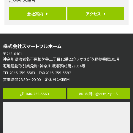
定休日：水曜日
3,598万円
4ＬＤＫ
会社案内
アクセス
長後駅
バ11分
・
歩6分
全棟ＬＤＫは16帖の4ＬＤＫ！食器洗い乾燥機や浴…
第7位
株式会社スマートフルホーム
3,680万円
4ＬＤＫ
〒243-0401
橋本駅
神奈川県海老名市東柏ケ谷二丁目12番22クリオさがみ野参番館101号
バ19分
・
歩8分
宅地建物取引業免許・神奈川県知事(6)第23054号
開放感があり日当たり良好な南西・北西角地区画。 …
TEL：046-259-5563 FAX：046-259-5592
営業時間：8:30～20:00 定休日：水曜日
第8位
3,680万円
046-259-5563
お問い合わせフォーム
4ＬＤＫ
さがみ野駅
歩17分
ご家族が集まるLDKは１７．５帖とゆとりある広さ…
第9位
4,590万円