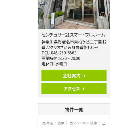
第5位
4,190万円
4ＬＤＫ
桜ヶ丘駅
バ14分
・
歩4分
センチュリー21スマートフルホーム
LDK約20帖とゆとりある広さ！WIC、SIC
の…
神奈川県海老名市東柏ケ谷二丁目12
番22クリオさがみ野参番館101号
第6位
TEL：046-259-5563
3,598万円
営業時間：8:30～20:00
4ＬＤＫ
定休日：水曜日
長後駅
バ11分
・
歩6分
会社案内
全棟ＬＤＫは16帖の4ＬＤＫ！食器洗い乾燥
機や浴…
アクセス
第7位
4,590万円
4ＬＤＫ
物件一覧
海老名駅
バ18分
・
歩6分
開放感のある角地区画。車３台並列駐車可
売戸建て 検索
売マンション 検索
土
能です。 …