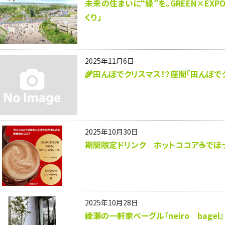
未来の住まいに“緑”を。GREEN×EXP
くり」
2025年11月6日
🌾田んぼでクリスマス！？座間「田んぼで
2025年10月30日
期間限定ドリンク ホットココア☕でほ
2025年10月28日
綾瀬の一軒家ベーグル『neiro bagel