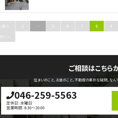
« 前へ
1
…
5
6
7
8
9
次へ »
ご相談はこちら
住まいのこと、お金のこと、不動産の素朴な疑問、
なん
046-259-5563
定休日：水曜日
営業時間：8:30～20:00