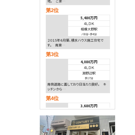
地。 ご家…
第2位
5,480万円
4ＬＤＫ
相模大野駅
バ9分
・
歩4分
２０１５年６月築、積水ハウス施工住宅で
す。 南東…
第3位
4,080万円
4ＬＤＫ
淵野辺駅
歩17分
南側道路に面しており日当たり良好。 キ
ッチンから…
第4位
3,680万円
4ＳＬＤＫ
海老名駅
バ15分
・
歩1分
リビングダイニング部分の床暖房完備 車
並列2台駐…