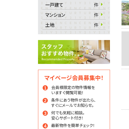
一戸建て
件
マンション
件
土地
件
マイページ会員募集中！
会員様限定の物件情報を
いますぐ閲覧可能！
条件にあう物件が出たら、
すぐにメールでお知らせ。
何でも気軽に相談。
安心サポート付き！
最新物件を簡単チェック！