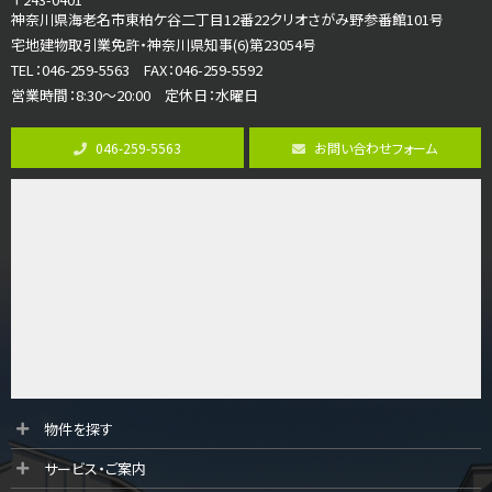
海老名駅
神奈川県海老名市東柏ケ谷二丁目12番22クリオさがみ野参番館101号
バ18分
・
歩6分
宅地建物取引業免許・神奈川県知事(6)第23054号
開放感のある角地区画。車３台並列駐車可能です。 …
TEL：046-259-5563 FAX：046-259-5592
営業時間：8:30～20:00 定休日：水曜日
第8位
3,180万円
046-259-5563
お問い合わせフォーム
3ＬＤＫ
海老名駅
バ12分
・
歩7分
大規模開発分譲地内の新築戸建！開発道路は幅員４.…
第9位
3,680万円
4ＬＤＫ
橋本駅
バ19分
・
歩8分
開放感があり日当たり良好な南西・北西角地区画。 …
第10位
物件を探す
3,680万円
サービス・ご案内
4ＬＤＫ