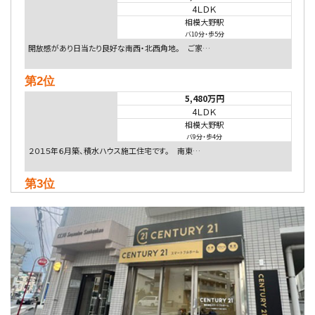
4ＬＤＫ
相模大野駅
バ10分
・
歩5分
開放感があり日当たり良好な南西・北西角地。 ご家…
第2位
5,480万円
4ＬＤＫ
相模大野駅
バ9分
・
歩4分
２０１５年６月築、積水ハウス施工住宅です。 南東…
第3位
4,080万円
4ＬＤＫ
淵野辺駅
歩17分
南側道路に面しており日当たり良好。 キッチンから…
第4位
3,680万円