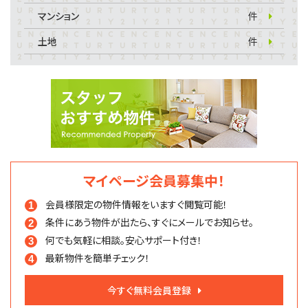
マンション
件
土地
件
マイページ会員募集中！
会員様限定の物件情報を
いますぐ閲覧可能！
条件にあう物件が出たら、
すぐにメールでお知らせ。
何でも気軽に相談。
安心サポート付き！
最新物件を簡単チェック！
今すぐ無料会員登録