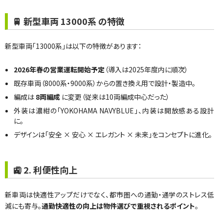
🚆 新型車両 13000系 の特徴
新型車両「13000系」は以下の特徴があります：
2026年春の営業運転開始予定
（導入は2025年度内に順次）
既存車両（8000系・9000系）からの置き換え用で設計・製造中。
編成は
8両編成
に変更（従来は10両編成中心だった）
外装は濃紺の「YOKOHAMA NAVYBLUE」、内装は開放感ある設計
に。
デザインは「安全 × 安心 × エレガント × 未来」をコンセプトに進化。
🚉 2. 利便性向上
新車両は快適性アップだけでなく、都市圏への通勤・通学のストレス低
減にも寄与。
通勤快適性の向上は物件選びで重視されるポイント
。