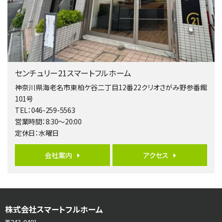
4ＳＬＤＫ
海老名駅
バ15分
・
歩1分
リビングダイニング部分の床暖房完備 車並列2台駐…
第5位
4,190万円
センチュリー21スマートフルホーム
4ＬＤＫ
桜ヶ丘駅
神奈川県海老名市東柏ケ谷二丁目12番22クリオさがみ野参番館
バ14分
・
歩4分
101号
LDK約20帖とゆとりある広さ！WIC、SICの…
TEL：046-259-5563
営業時間：8:30～20:00
第6位
定休日：水曜日
3,598万円
4ＬＤＫ
会社案内
アクセス
長後駅
バ11分
・
歩6分
全棟ＬＤＫは16帖の4ＬＤＫ！食器洗い乾燥機や浴…
第7位
株式会社スマートフルホーム
4,590万円
4ＬＤＫ
〒243-0401