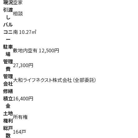
現況
空家
引渡
相談
し
バル
コニ
南 10.27㎡
ー
駐車
敷地内空有 12,500円
場
管理
27,300円
費
管理
大和ライフネクスト株式会社（全部委託）
会社
修繕
積立
16,400円
金
土地
所有権
権利
総戸
164戸
数