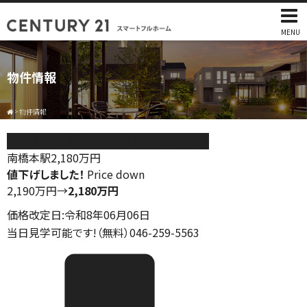
MENU
物件情報
>
物件情報
サンヴェール橋本ツインタワー ステージ２
南橋本駅
2,180
万円
値下げしました！
Price down
2,190万円
→
2,180万円
価格改定日:令和8年06月06日
当日見学可能です!（無料）046-259-5563