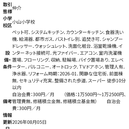
取引
仲介
態様
小学
小山小学校
校区
ペット可．システムキッチン．カウンターキッチン．食器洗い
機．給湯器．都市ガス．バストイレ別．追焚き可．シャンプー
ドレッサー．ウォッシュレット．洗面化粧台．浴室乾燥機．イ
設
ンターネット接続可．光ファイバー．エアコン．室内洗濯機
備・
置場．フローリング．収納．駐輪場．バイク置場あり．エレベ
条件
ーター．バルコニー．オートロック．ＴＶドアホン．管理人有．
浄水器．リフォーム時期：2026-01．閑静な住宅街．前面棟
無．セキュリティ充実．整備された歩道．スーパー 徒歩10分
以内
自治会費：300円／月 （価格：1万500円～1万2500円、
備考
管理費無、修繕積立金無、修繕積立基金無） 自治会
費：300円／月
情報
更新
2026年08月05日
日