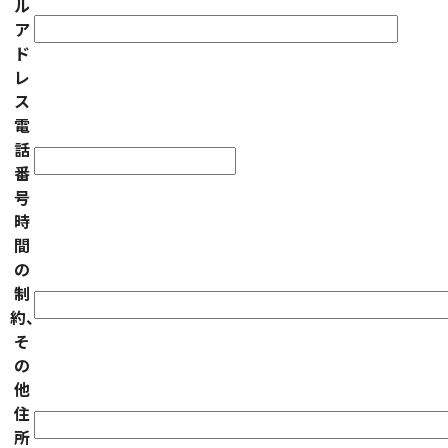
ル
ア
ド
レ
ス
電
話
番
号
時
間
の
制
約、
そ
の
他
住
所