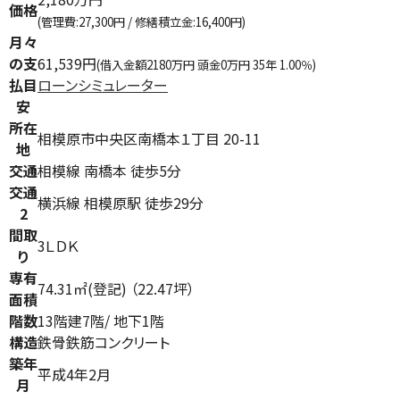
価格
(管理費:27,300円 / 修繕積立金:16,400円)
月々
の支
61,539円
(借入金額2180万円 頭金0万円 35年 1.00％)
払目
ローンシミュレーター
安
所在
相模原市中央区南橋本１丁目 20-11
地
交通
相模線 南橋本 徒歩5分
交通
横浜線 相模原駅 徒歩29分
2
間取
3ＬＤＫ
り
専有
74.31㎡(登記) （22.47坪）
面積
階数
13階建7階/ 地下1階
構造
鉄骨鉄筋コンクリート
築年
平成4年2月
月