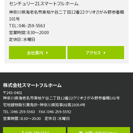
センチュリー21スマートフルホーム
4ＬＤＫ
橋本駅
神奈川県海老名市東柏ケ谷二丁目12番22クリオさがみ野参番館
バ19分
・
歩8分
101号
開放感があり日当たり良好な南西・北西角地区画。 …
TEL：046-259-5563
営業時間：8:30～20:00
第6位
定休日：水曜日
3,990万円
4ＬＤＫ
会社案内
アクセス
古淵駅
バ12分
・
歩4分
並列２台駐車可。１階はリビングと水まわりをまとめ…
第7位
株式会社スマートフルホーム
3,680万円
4ＳＬＤＫ
〒243-0401
海老名駅
神奈川県海老名市東柏ケ谷二丁目12番22クリオさがみ野参番館101号
バ15分
・
歩1分
宅地建物取引業免許・神奈川県知事(6)第23054号
リビングダイニング部分の床暖房完備 車並列2台駐…
TEL：046-259-5563 FAX：046-259-5592
営業時間：8:30～20:00 定休日：水曜日
第8位
3,680万円
046-259-5563
お問い合わせフォーム