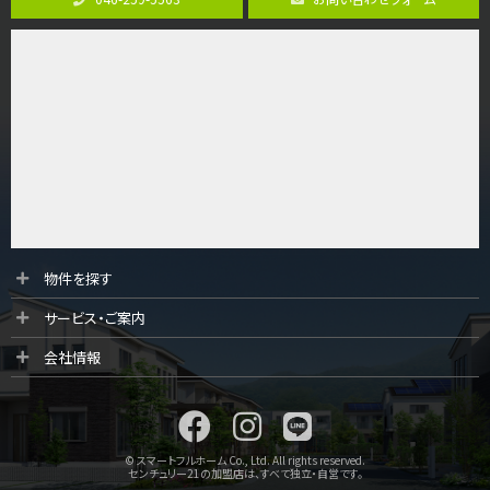
4ＬＤＫ
さがみ野駅
歩17分
ご家族が集まるLDKは１７．５帖とゆとりある広さ…
第9位
3,598万円
4ＬＤＫ
長後駅
バ11分
・
歩6分
全棟ＬＤＫは16帖の4ＬＤＫ！食器洗い乾燥機や浴…
第10位
物件を探す
4,190万円
サービス・ご案内
4ＬＤＫ
桜ヶ丘駅
会社情報
バ14分
・
歩4分
LDK約20帖とゆとりある広さ！WIC、SICの…
© スマートフルホーム Co., Ltd. All rights reserved.
センチュリー21の加盟店は、すべて独立・自営です。