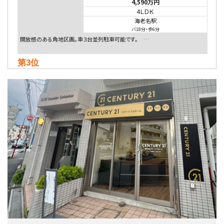
4,590万円
4ＬＤＫ
海老名駅
バ18分
・
歩6分
開放感のある角地区画。車３台並列駐車可能です。 …
第3位
5,480万円
4ＬＤＫ
相模大野駅
バ9分
・
歩4分
２０１５年６月築、積水ハウス施工住宅です。 南東…
第4位
4,080万円
4ＬＤＫ
淵野辺駅
歩17分
南側道路に面しており日当たり良好。 キッチンから…
第5位
3,680万円