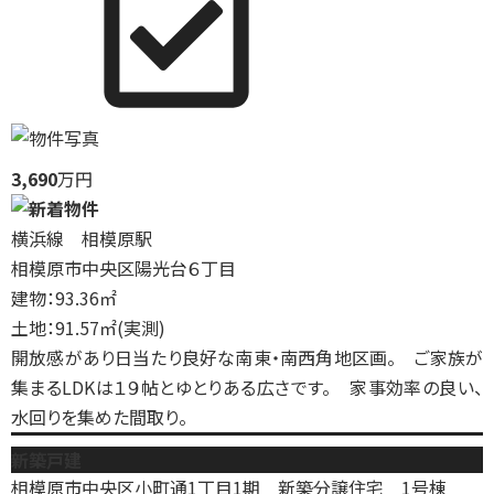
3,690
万円
横浜線 相模原駅
相模原市中央区陽光台６丁目
建物：93.36㎡
土地：91.57㎡(実測)
開放感があり日当たり良好な南東・南西角地区画。 ご家族が
集まるLDKは１９帖とゆとりある広さです。 家事効率の良い、
水回りを集めた間取り。
新築戸建
相模原市中央区小町通1丁目1期 新築分譲住宅 1号棟