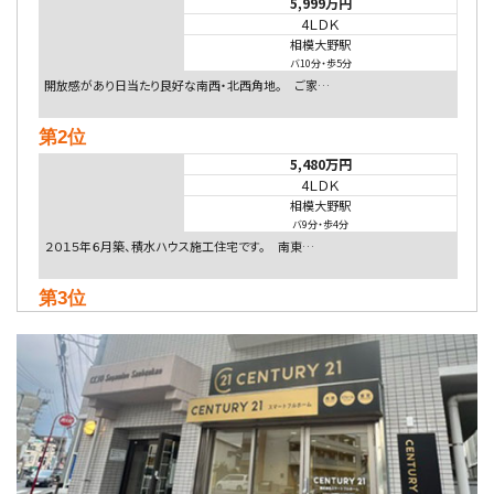
5,999万円
4ＬＤＫ
相模大野駅
バ10分
・
歩5分
開放感があり日当たり良好な南西・北西角地。 ご家…
第2位
5,480万円
4ＬＤＫ
相模大野駅
バ9分
・
歩4分
２０１５年６月築、積水ハウス施工住宅です。 南東…
第3位
4,080万円
4ＬＤＫ
淵野辺駅
歩17分
南側道路に面しており日当たり良好。 キッチンから…
第4位
3,680万円