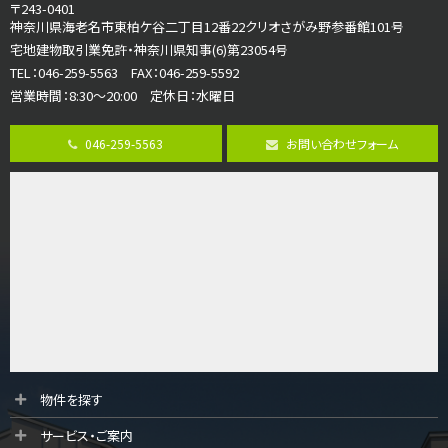
4ＬＤＫ
〒243-0401
海老名駅
神奈川県海老名市東柏ケ谷二丁目12番22クリオさがみ野参番館101号
バ18分
・
歩6分
宅地建物取引業免許・神奈川県知事(6)第23054号
開放感のある角地区画。車３台並列駐車可能です。 …
TEL：046-259-5563 FAX：046-259-5592
営業時間：8:30～20:00 定休日：水曜日
第8位
3,180万円
046-259-5563
お問い合わせフォーム
3ＬＤＫ
海老名駅
バ12分
・
歩7分
大規模開発分譲地内の新築戸建！開発道路は幅員４.…
第9位
3,680万円
4ＬＤＫ
橋本駅
バ19分
・
歩8分
開放感があり日当たり良好な南西・北西角地区画。 …
第10位
物件を探す
3,680万円
サービス・ご案内
4ＬＤＫ