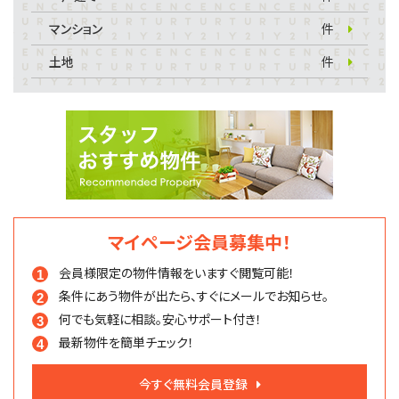
マンション
件
土地
件
マイページ会員募集中！
会員様限定の物件情報を
いますぐ閲覧可能！
条件にあう物件が出たら、
すぐにメールでお知らせ。
何でも気軽に相談。
安心サポート付き！
最新物件を簡単チェック！
今すぐ無料会員登録