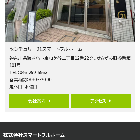
4ＳＬＤＫ
海老名駅
バ15分
・
歩1分
リビングダイニング部分の床暖房完備 車並列2台駐…
第5位
4,190万円
センチュリー21スマートフルホーム
4ＬＤＫ
桜ヶ丘駅
神奈川県海老名市東柏ケ谷二丁目12番22クリオさがみ野参番館
バ14分
・
歩4分
101号
LDK約20帖とゆとりある広さ！WIC、SICの…
TEL：046-259-5563
営業時間：8:30～20:00
第6位
定休日：水曜日
3,598万円
4ＬＤＫ
会社案内
アクセス
長後駅
バ11分
・
歩6分
全棟ＬＤＫは16帖の4ＬＤＫ！食器洗い乾燥機や浴…
第7位
株式会社スマートフルホーム
4,590万円