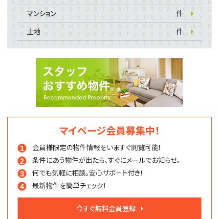
マンション
件
土地
件
マイページ会員募集中！
会員様限定の物件情報を
いますぐ閲覧可能！
条件にあう物件が出たら、
すぐにメールでお知らせ。
何でも気軽に相談。
安心サポート付き！
最新物件を簡単チェック！
今すぐ無料会員登録