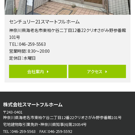
第5位
3,680万円
センチュリー21スマートフルホーム
4ＬＤＫ
橋本駅
神奈川県海老名市東柏ケ谷二丁目12番22クリオさがみ野参番館
バ19分
・
歩8分
101号
開放感があり日当たり良好な南西・北西角地区画。 …
TEL：046-259-5563
営業時間：8:30～20:00
第6位
定休日：水曜日
3,990万円
4ＬＤＫ
会社案内
アクセス
古淵駅
バ12分
・
歩4分
並列２台駐車可。１階はリビングと水まわりをまとめ…
第7位
株式会社スマートフルホーム
3,680万円
4ＬＤＫ
〒243-0401
さがみ野駅
神奈川県海老名市東柏ケ谷二丁目12番22クリオさがみ野参番館101号
歩17分
宅地建物取引業免許・神奈川県知事(6)第23054号
ご家族が集まるLDKは１７．５帖とゆとりある広さ…
TEL：046-259-5563 FAX：046-259-5592