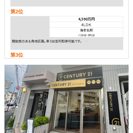
第2位
4,590万円
4ＬＤＫ
海老名駅
バ18分
・
歩6分
開放感のある角地区画。車３台並列駐車可能です。 …
第3位
4,080万円
4ＬＤＫ
淵野辺駅
歩17分
南側道路に面しており日当たり良好。 キッチンから…
第4位
5,480万円
4ＬＤＫ
相模大野駅
バ9分
・
歩4分
２０１５年６月築、積水ハウス施工住宅です。 南東…