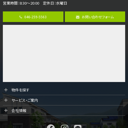
営業時間：8:30～20:00 定休日：水曜日
第8位
4,190万円
046-259-5563
お問い合わせフォーム
4ＬＤＫ
桜ヶ丘駅
バ14分
・
歩4分
LDK約20帖とゆとりある広さ！WIC、SICの…
第9位
3,598万円
4ＬＤＫ
長後駅
バ11分
・
歩6分
全棟ＬＤＫは16帖の4ＬＤＫ！食器洗い乾燥機や浴…
第10位
物件を探す
3,990万円
サービス・ご案内
4ＬＤＫ
海老名駅
会社情報
バ17分
・
歩8分
LDKは広々20帖以上とゆとりのある空間！全居室…