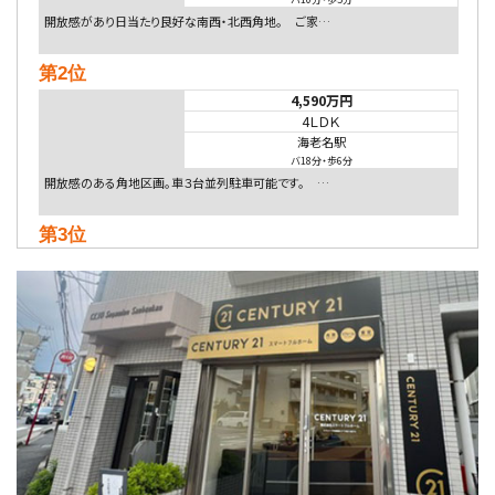
開放感があり日当たり良好な南西・北西角地。 ご家…
第2位
4,590万円
4ＬＤＫ
海老名駅
バ18分
・
歩6分
開放感のある角地区画。車３台並列駐車可能です。 …
第3位
5,480万円
4ＬＤＫ
相模大野駅
バ9分
・
歩4分
２０１５年６月築、積水ハウス施工住宅です。 南東…
第4位
4,080万円
4ＬＤＫ
淵野辺駅
歩17分