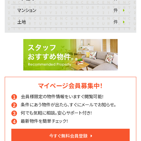
マンション
件
土地
件
マイページ会員募集中！
会員様限定の物件情報を
いますぐ閲覧可能！
条件にあう物件が出たら、
すぐにメールでお知らせ。
何でも気軽に相談。
安心サポート付き！
最新物件を簡単チェック！
今すぐ無料会員登録