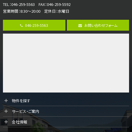
TEL：046-259-5563 FAX：046-259-5592
営業時間：8:30～20:00 定休日：水曜日
第8位
3,680万円
046-259-5563
お問い合わせフォーム
4ＳＬＤＫ
海老名駅
バ15分
・
歩1分
リビングダイニング部分の床暖房完備 車並列2台駐…
第9位
3,598万円
4ＬＤＫ
長後駅
バ11分
・
歩6分
全棟ＬＤＫは16帖の4ＬＤＫ！食器洗い乾燥機や浴…
第10位
物件を探す
4,190万円
サービス・ご案内
4ＬＤＫ
桜ヶ丘駅
会社情報
バ14分
・
歩4分
LDK約20帖とゆとりある広さ！WIC、SICの…