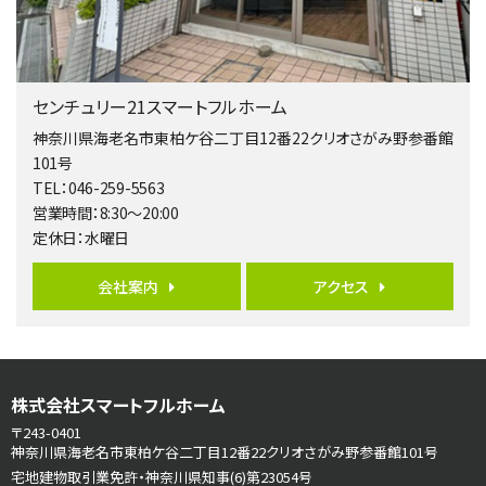
南側道路に面しており日当たり良好。 キッチンから…
第5位
3,680万円
センチュリー21スマートフルホーム
4ＬＤＫ
橋本駅
神奈川県海老名市東柏ケ谷二丁目12番22クリオさがみ野参番館
バ19分
・
歩8分
101号
開放感があり日当たり良好な南西・北西角地区画。 …
TEL：046-259-5563
営業時間：8:30～20:00
第6位
定休日：水曜日
3,680万円
4ＬＤＫ
会社案内
アクセス
さがみ野駅
歩17分
ご家族が集まるLDKは１７．５帖とゆとりある広さ…
第7位
株式会社スマートフルホーム
3,990万円
4ＬＤＫ
〒243-0401
古淵駅
神奈川県海老名市東柏ケ谷二丁目12番22クリオさがみ野参番館101号
バ12分
・
歩4分
宅地建物取引業免許・神奈川県知事(6)第23054号
並列２台駐車可。１階はリビングと水まわりをまとめ…