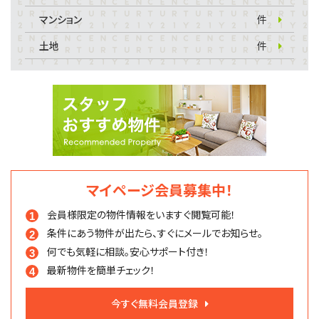
マンション
件
土地
件
マイページ会員募集中！
会員様限定の物件情報を
いますぐ閲覧可能！
条件にあう物件が出たら、
すぐにメールでお知らせ。
何でも気軽に相談。
安心サポート付き！
最新物件を簡単チェック！
今すぐ無料会員登録