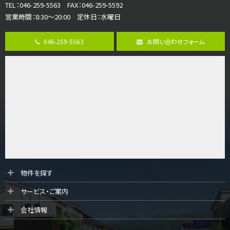
TEL：046-259-5563 FAX：046-259-5592
営業時間：8:30～20:00 定休日：水曜日
第8位
3,680万円
046-259-5563
お問い合わせフォーム
4ＳＬＤＫ
海老名駅
バ15分
・
歩1分
リビングダイニング部分の床暖房完備 車並列2台駐…
第9位
3,598万円
4ＬＤＫ
長後駅
バ11分
・
歩6分
全棟ＬＤＫは16帖の4ＬＤＫ！食器洗い乾燥機や浴…
第10位
物件を探す
4,190万円
サービス・ご案内
4ＬＤＫ
桜ヶ丘駅
会社情報
バ14分
・
歩4分
LDK約20帖とゆとりある広さ！WIC、SICの…