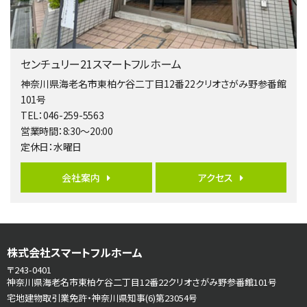
南側道路に面しており日当たり良好。 キッチンから…
第5位
3,680万円
センチュリー21スマートフルホーム
4ＬＤＫ
橋本駅
神奈川県海老名市東柏ケ谷二丁目12番22クリオさがみ野参番館
バ19分
・
歩8分
101号
開放感があり日当たり良好な南西・北西角地区画。 …
TEL：046-259-5563
営業時間：8:30～20:00
第6位
定休日：水曜日
3,680万円
4ＬＤＫ
会社案内
アクセス
さがみ野駅
歩17分
ご家族が集まるLDKは１７．５帖とゆとりある広さ…
第7位
株式会社スマートフルホーム
3,990万円
4ＬＤＫ
〒243-0401
古淵駅
神奈川県海老名市東柏ケ谷二丁目12番22クリオさがみ野参番館101号
バ12分
・
歩4分
宅地建物取引業免許・神奈川県知事(6)第23054号
並列２台駐車可。１階はリビングと水まわりをまとめ…