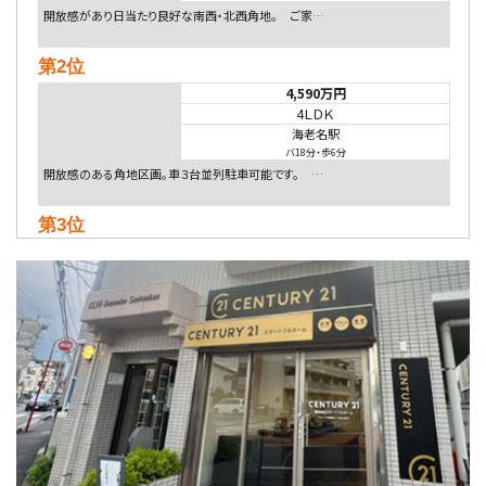
開放感があり日当たり良好な南西・北西角地。 ご家…
第2位
4,590万円
4ＬＤＫ
海老名駅
バ18分
・
歩6分
開放感のある角地区画。車３台並列駐車可能です。 …
第3位
5,480万円
4ＬＤＫ
相模大野駅
バ9分
・
歩4分
２０１５年６月築、積水ハウス施工住宅です。 南東…
第4位
4,080万円
4ＬＤＫ
淵野辺駅
歩17分