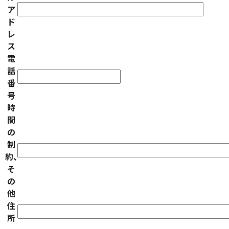
ア
ド
レ
ス
電
話
番
号
時
間
の
制
約、
そ
の
他
住
所