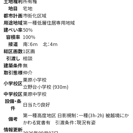
土地権利
所有権
地目
宅地
都市計画
市街化区域
用途地域
第一種低層住居専用地域
建ぺい率
50％
容積率
100％
接道
南：6ｍ 北：4ｍ
総区画数
1区画
引渡し
相談
建築条件
無
取引態様
仲介
栗原小学校
小学校区
立野台小学校 (930m)
中学校区
栗原中学校
設備・条
日当たり良好
件
第一種高度地区 日影規制：一種(3h-2h) 被越境にか
備考
かわる覚書有 引渡条件：現況有姿
情報更新