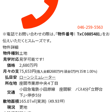
046-259-5563
※電話でお問い合わせの際は、「
物件番号： TxC0885481
」をお
伝えいただくとスムーズです。
物件詳細
物件種別
土地
見学対応
見学可能です!
価格
2,680万円
月々の支
75,653円
(借入金額2680万円 頭金0万円 35年 1.00％)
払目安
ローンシミュレーター
所在地
座間市栗原中央４丁目
小田急電鉄小田原線 座間駅 バス4分『立野台
交通
下』・停歩5分
敷地面積
165.07㎡(実測) （49.93坪）
現況
更地