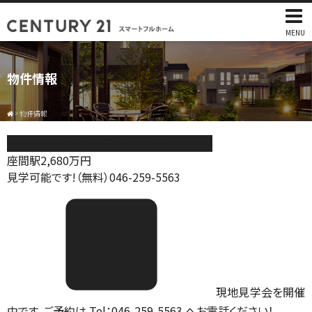
MENU
物件情報
>
物件情報
座間市栗原中央4丁目 建築条件なし売地
座間駅
2,680
万円
見学可能です!（無料）046-259-5563
現地見学会を開催
中です。ご予約は Tel：046-259-5563 へお電話ください！