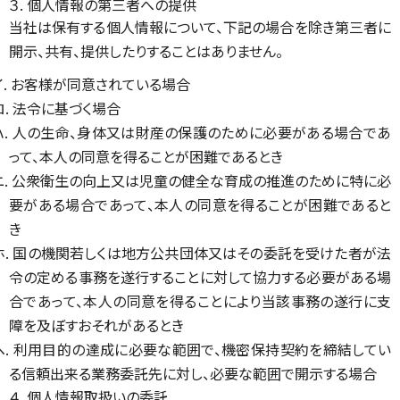
３. 個人情報の第三者への提供
当社は保有する個人情報について、下記の場合を除き第三者に
開示、共有、提供したりすることはありません。
イ. お客様が同意されている場合
ロ. 法令に基づく場合
ハ. 人の生命、身体又は財産の保護のために必要がある場合であ
って、本人の同意を得ることが困難であるとき
ニ. 公衆衛生の向上又は児童の健全な育成の推進のために特に必
要がある場合であって、本人の同意を得ることが困難であると
き
ホ. 国の機関若しくは地方公共団体又はその委託を受けた者が法
令の定める事務を遂行することに対して協力する必要がある場
合であって、本人の同意を得ることにより当該事務の遂行に支
障を及ぼすおそれがあるとき
ヘ. 利用目的の達成に必要な範囲で、機密保持契約を締結してい
る信頼出来る業務委託先に対し、必要な範囲で開示する場合
４. 個人情報取扱いの委託