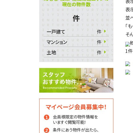
表
現在の物件数
表
件
並
「
一戸建て
件
そ
マンション
件
1
件
土地
件
マイページ会員募集中！
会員様限定の物件情報を
いますぐ閲覧可能！
条件にあう物件が出たら、