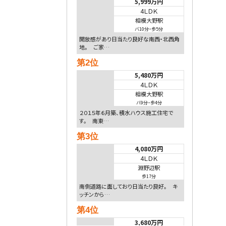
5,999万円
4ＬＤＫ
相模大野駅
バ10分
・
歩5分
開放感があり日当たり良好な南西・北西角
地。 ご家…
第2位
5,480万円
4ＬＤＫ
相模大野駅
バ9分
・
歩4分
２０１５年６月築、積水ハウス施工住宅で
す。 南東…
第3位
4,080万円
4ＬＤＫ
淵野辺駅
歩17分
南側道路に面しており日当たり良好。 キ
ッチンから…
第4位
3,680万円