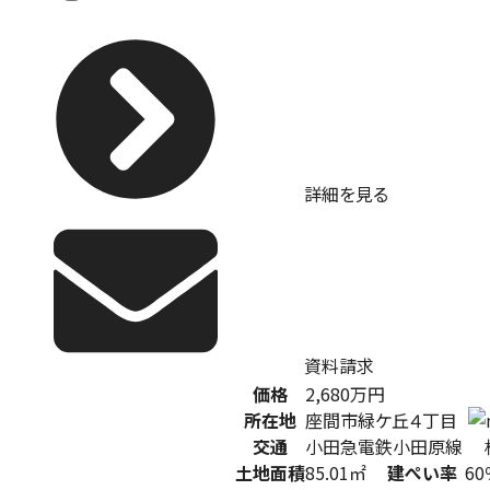
詳細を見る
資料請求
価格
2,680
万円
所在地
座間市緑ケ丘４丁目
交通
小田急電鉄小田原線 
土地面積
85.01㎡
建ぺい率
60