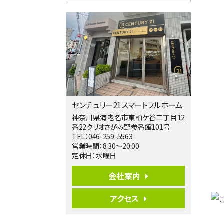
4ＳＬＤＫ
海老名駅
バ15分
・
歩1分
リビングダイニング部分の床暖房完備 車
並列2台駐…
第5位
4,190万円
4ＬＤＫ
桜ヶ丘駅
バ14分
・
歩4分
センチュリー21スマートフルホーム
LDK約20帖とゆとりある広さ！WIC、SIC
の…
神奈川県海老名市東柏ケ谷二丁目12
番22クリオさがみ野参番館101号
第6位
TEL：046-259-5563
3,598万円
営業時間：8:30～20:00
4ＬＤＫ
定休日：水曜日
長後駅
バ11分
・
歩6分
会社案内
全棟ＬＤＫは16帖の4ＬＤＫ！食器洗い乾燥
機や浴…
アクセス
第7位
4,590万円