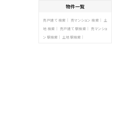
4ＬＤＫ
物件一覧
海老名駅
バ18分
・
歩6分
開放感のある角地区画。車３台並列駐車可
売戸建て 検索
売マンション 検索
土
能です。 …
地 検索
売戸建て 駅検索
売マンショ
第8位
ン 駅検索
土地 駅検索
3,180万円
3ＬＤＫ
海老名駅
バ12分
・
歩7分
大規模開発分譲地内の新築戸建！開発道
路は幅員４.…
第9位
3,680万円
4ＬＤＫ
橋本駅
バ19分
・
歩8分
開放感があり日当たり良好な南西・北西角
地区画。 …
第10位
3,680万円
4ＬＤＫ