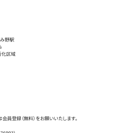
み野駅
％
街化区域