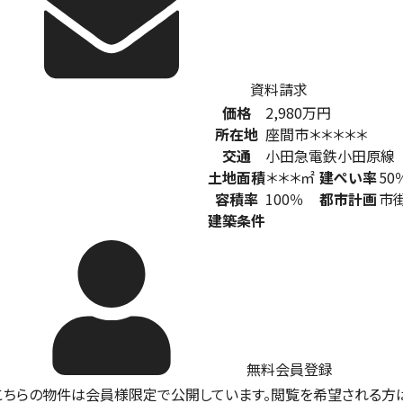
資料請求
価格
2,980
万円
所在地
座間市＊＊＊＊＊
交通
小田急電鉄小田原線
土地面積
＊＊＊㎡
建ぺい率
50
容積率
100％
都市計画
市
建築条件
無料会員登録