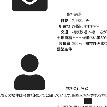
資料請求
価格
2,983
万円
所在地
座間市＊＊＊＊＊
交通
相模鉄道本線 さが
土地面積
＊＊＊㎡
建ぺい率
60
容積率
200％
都市計画
市
建築条件
無料会員登録
売地