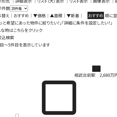
示形式
｜
詳細表示
｜リスト（大）表示 ｜
リスト表示
｜
画像表示
｜
示件数
べ替え
｜おすすめ
｜
▼価格
｜
▲面積
｜
▼新着
｜
おすすめ
順に並
もっと希望にあった物件に絞りたい！」「詳細に条件を設定したい！」
んな時はこちらをクリック
絞込検索
目～
5
件目を表示しています
土地
相武台前駅
2,680
万