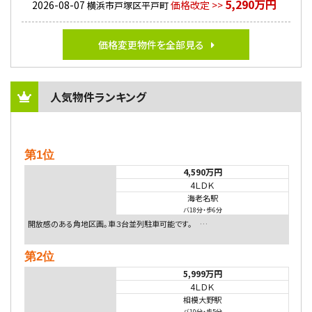
5,290万円
2026-08-07
価格改定 >>
横浜市戸塚区平戸町
価格変更物件を全部見る
人気物件ランキング
第1位
4,590万円
4ＬＤＫ
海老名駅
バ18分
・
歩6分
開放感のある角地区画。車３台並列駐車可能です。 …
第2位
5,999万円
4ＬＤＫ
相模大野駅
バ10分
・
歩5分