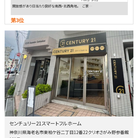
開放感があり日当たり良好な南西・北西角地。 ご家…
第3位
5,480万円
4ＬＤＫ
相模大野駅
バ9分
・
歩4分
２０１５年６月築、積水ハウス施工住宅です。 南東…
第4位
4,080万円
4ＬＤＫ
淵野辺駅
歩17分
南側道路に面しており日当たり良好。 キッチンから…
第5位
3,680万円
センチュリー21スマートフルホーム
4ＬＤＫ
橋本駅
神奈川県海老名市東柏ケ谷二丁目12番22クリオさがみ野参番館
バ19分
・
歩8分