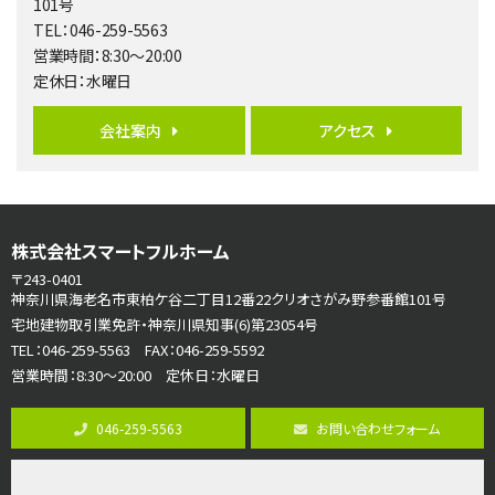
101号
開放感があり日当たり良好な南西・北西角地区画。 …
TEL：046-259-5563
営業時間：8:30～20:00
第6位
定休日：水曜日
3,680万円
4ＳＬＤＫ
会社案内
アクセス
海老名駅
バ15分
・
歩1分
リビングダイニング部分の床暖房完備 車並列2台駐…
第7位
株式会社スマートフルホーム
3,680万円
4ＬＤＫ
〒243-0401
さがみ野駅
神奈川県海老名市東柏ケ谷二丁目12番22クリオさがみ野参番館101号
歩17分
宅地建物取引業免許・神奈川県知事(6)第23054号
ご家族が集まるLDKは１７．５帖とゆとりある広さ…
TEL：046-259-5563 FAX：046-259-5592
営業時間：8:30～20:00 定休日：水曜日
第8位
3,990万円
046-259-5563
お問い合わせフォーム
4ＬＤＫ
古淵駅
バ12分
・
歩4分
並列２台駐車可。１階はリビングと水まわりをまとめ…