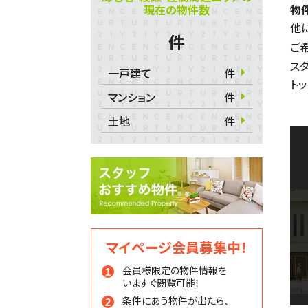
現在の物件数
物
他
件
ご
ス
一戸建て
件
ト
マンション
件
土地
件
マイページ会員募集中！
会員様限定の物件情報を
いますぐ閲覧可能！
条件にあう物件が出たら、