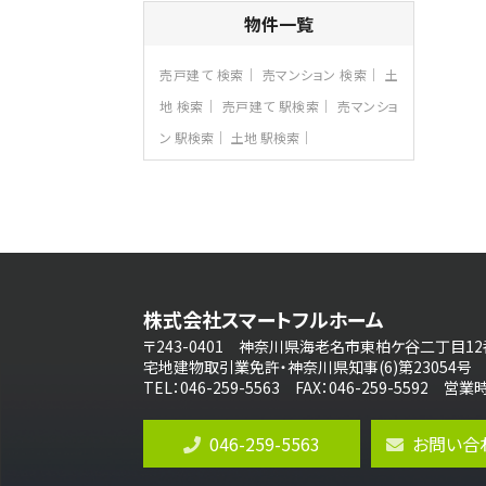
4ＬＤＫ
物件一覧
長後駅
バ11分
・
歩6分
全棟ＬＤＫは16帖の4ＬＤＫ！食器洗い乾燥
売戸建て 検索
売マンション 検索
土
機や浴…
地 検索
売戸建て 駅検索
売マンショ
第8位
ン 駅検索
土地 駅検索
3,680万円
4ＬＤＫ
さがみ野駅
歩17分
ご家族が集まるLDKは１７．５帖とゆとりあ
る広さ…
第9位
4,190万円
株式会社スマートフルホーム
4ＬＤＫ
桜ヶ丘駅
〒243-0401 神奈川県海老名市東柏ケ谷二丁目12
バ14分
・
歩4分
宅地建物取引業免許・神奈川県知事(6)第23054号
LDK約20帖とゆとりある広さ！WIC、SIC
TEL：046-259-5563 FAX：046-259-5592 
の…
第10位
046-259-5563
お問い合
3,180万円
3ＬＤＫ