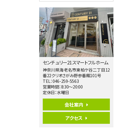
4ＬＤＫ
相模大野駅
バ9分
・
歩4分
２０１５年６月築、積水ハウス施工住宅で
す。 南東…
第5位
3,680万円
4ＬＤＫ
橋本駅
バ19分
・
歩8分
センチュリー21スマートフルホーム
開放感があり日当たり良好な南西・北西角
地区画。 …
神奈川県海老名市東柏ケ谷二丁目12
番22クリオさがみ野参番館101号
第6位
TEL：046-259-5563
3,680万円
営業時間：8:30～20:00
4ＳＬＤＫ
定休日：水曜日
海老名駅
バ15分
・
歩1分
会社案内
リビングダイニング部分の床暖房完備 車
並列2台駐…
アクセス
第7位
3,598万円