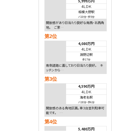
5,999万円
4ＬＤＫ
相模大野駅
バ10分
・
歩5分
開放感があり日当たり良好な南西・北西角
地。 ご家…
第2位
4,080万円
4ＬＤＫ
淵野辺駅
歩17分
南側道路に面しており日当たり良好。 キ
ッチンから…
第3位
4,590万円
4ＬＤＫ
海老名駅
バ18分
・
歩6分
開放感のある角地区画。車３台並列駐車可
能です。 …
第4位
5,480万円