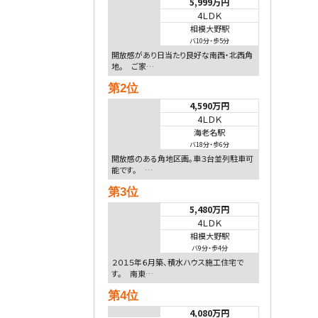
5,999万円
4ＬＤＫ
相模大野駅
バ10分
・
歩5分
開放感があり日当たり良好な南西・北西角
地。 ご家…
第2位
4,590万円
4ＬＤＫ
海老名駅
バ18分
・
歩6分
開放感のある角地区画。車３台並列駐車可
能です。 …
第3位
5,480万円
4ＬＤＫ
相模大野駅
バ9分
・
歩4分
２０１５年６月築、積水ハウス施工住宅で
す。 南東…
第4位
4,080万円