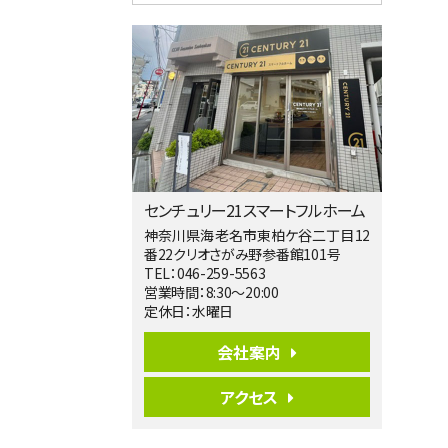
4ＬＤＫ
淵野辺駅
歩17分
南側道路に面しており日当たり良好。 キ
ッチンから…
第5位
3,680万円
4ＬＤＫ
橋本駅
バ19分
・
歩8分
センチュリー21スマートフルホーム
開放感があり日当たり良好な南西・北西角
地区画。 …
神奈川県海老名市東柏ケ谷二丁目12
番22クリオさがみ野参番館101号
第6位
TEL：046-259-5563
3,680万円
営業時間：8:30～20:00
4ＳＬＤＫ
定休日：水曜日
海老名駅
バ15分
・
歩1分
会社案内
リビングダイニング部分の床暖房完備 車
並列2台駐…
アクセス
第7位
3,680万円