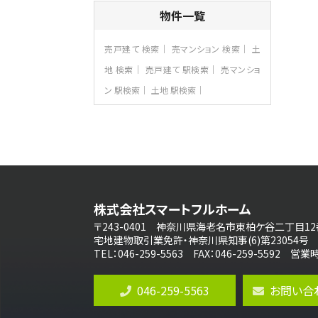
4ＬＤＫ
物件一覧
さがみ野駅
歩17分
ご家族が集まるLDKは１７．５帖とゆとりあ
売戸建て 検索
売マンション 検索
土
る広さ…
地 検索
売戸建て 駅検索
売マンショ
第8位
ン 駅検索
土地 駅検索
3,990万円
4ＬＤＫ
古淵駅
バ12分
・
歩4分
並列２台駐車可。１階はリビングと水まわり
をまとめ…
第9位
3,598万円
株式会社スマートフルホーム
4ＬＤＫ
長後駅
〒243-0401 神奈川県海老名市東柏ケ谷二丁目12
バ11分
・
歩6分
宅地建物取引業免許・神奈川県知事(6)第23054号
全棟ＬＤＫは16帖の4ＬＤＫ！食器洗い乾燥
TEL：046-259-5563 FAX：046-259-5592 
機や浴…
第10位
046-259-5563
お問い合
4,190万円
4ＬＤＫ