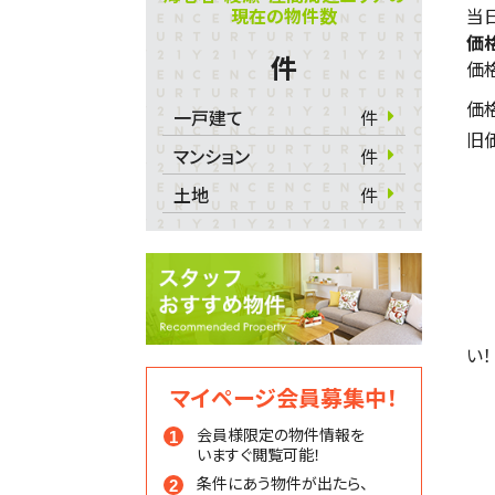
現在の物件数
当日
価
件
価
価
一戸建て
件
旧
マンション
件
土地
件
い！
マイページ会員募集中！
会員様限定の物件情報を
いますぐ閲覧可能！
条件にあう物件が出たら、