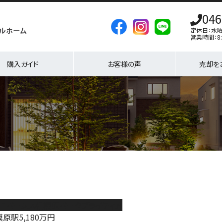
046
定休日：水
営業時間：8:
購入ガイド
お客様の声
売却を
ＨＥパームス相模原パークブライティア
模原駅
5,180
万円