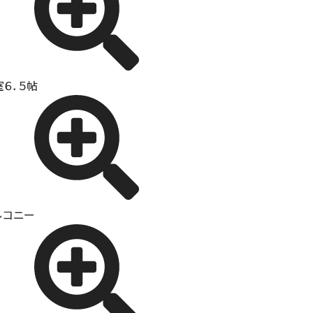
室６．５帖
ルコニー