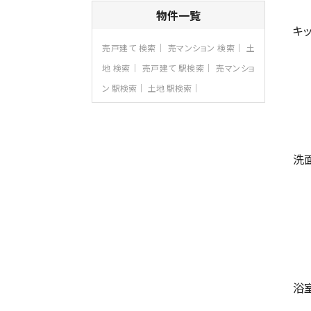
4ＬＤＫ
物件一覧
さがみ野駅
歩17分
キ
ご家族が集まるLDKは１７．５帖とゆとりあ
売戸建て 検索
売マンション 検索
土
る広さ…
地 検索
売戸建て 駅検索
売マンショ
第8位
ン 駅検索
土地 駅検索
3,990万円
4ＬＤＫ
古淵駅
バ12分
・
歩4分
並列２台駐車可。１階はリビングと水まわり
をまとめ…
洗
第9位
3,598万円
4ＬＤＫ
長後駅
バ11分
・
歩6分
全棟ＬＤＫは16帖の4ＬＤＫ！食器洗い乾燥
機や浴…
第10位
浴
4,190万円
4ＬＤＫ