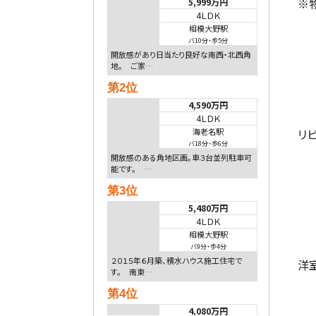
※
5,999万円
4ＬＤＫ
相模大野駅
バ10分
・
歩5分
開放感があり日当たり良好な南西・北西角
地。 ご家…
第2位
4,590万円
4ＬＤＫ
リ
海老名駅
バ18分
・
歩6分
開放感のある角地区画。車３台並列駐車可
能です。 …
第3位
5,480万円
4ＬＤＫ
相模大野駅
バ9分
・
歩4分
２０１５年６月築、積水ハウス施工住宅で
洋
す。 南東…
第4位
4,080万円