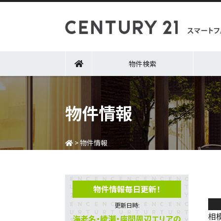
物件検索
物件情報
>
物件情報
物件情報毎日更新！
Ｔ
更新日時:
相
海老名・綾瀬・座間周辺エリアの