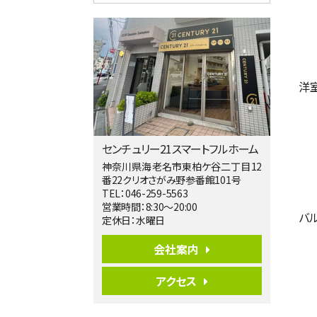
4ＬＤＫ
淵野辺駅
歩17分
南側道路に面しており日当たり良好。 キ
ッチンから…
第5位
洋
3,680万円
4ＬＤＫ
橋本駅
バ19分
・
歩8分
センチュリー21スマートフルホーム
開放感があり日当たり良好な南西・北西角
地区画。 …
神奈川県海老名市東柏ケ谷二丁目12
番22クリオさがみ野参番館101号
第6位
TEL：046-259-5563
3,680万円
営業時間：8:30～20:00
バ
4ＳＬＤＫ
定休日：水曜日
海老名駅
バ15分
・
歩1分
会社案内
リビングダイニング部分の床暖房完備 車
並列2台駐…
アクセス
第7位
3,680万円