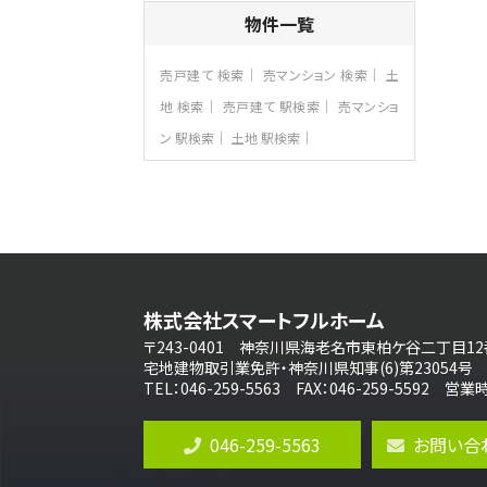
4ＬＤＫ
物件一覧
長後駅
バ11分
・
歩6分
全棟ＬＤＫは16帖の4ＬＤＫ！食器洗い乾燥
売戸建て 検索
売マンション 検索
土
機や浴…
地 検索
売戸建て 駅検索
売マンショ
第8位
ン 駅検索
土地 駅検索
3,680万円
4ＬＤＫ
さがみ野駅
歩17分
ご家族が集まるLDKは１７．５帖とゆとりあ
る広さ…
第9位
4,190万円
株式会社スマートフルホーム
4ＬＤＫ
桜ヶ丘駅
〒243-0401 神奈川県海老名市東柏ケ谷二丁目12
バ14分
・
歩4分
宅地建物取引業免許・神奈川県知事(6)第23054号
LDK約20帖とゆとりある広さ！WIC、SIC
TEL：046-259-5563 FAX：046-259-5592 
の…
第10位
046-259-5563
お問い合
3,180万円
3ＬＤＫ