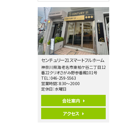
4ＬＤＫ
相模大野駅
バ9分
・
歩4分
２０１５年６月築、積水ハウス施工住宅で
す。 南東…
第5位
3,680万円
4ＬＤＫ
橋本駅
バ19分
・
歩8分
センチュリー21スマートフルホーム
開放感があり日当たり良好な南西・北西角
地区画。 …
神奈川県海老名市東柏ケ谷二丁目12
番22クリオさがみ野参番館101号
第6位
TEL：046-259-5563
3,680万円
営業時間：8:30～20:00
4ＳＬＤＫ
定休日：水曜日
海老名駅
バ15分
・
歩1分
会社案内
リビングダイニング部分の床暖房完備 車
並列2台駐…
アクセス
第7位
3,598万円