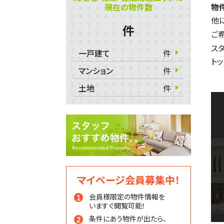
現在の物件数
物
他
件
ご
ス
一戸建て
件
ト
マンション
件
土地
件
マイページ会員募集中！
会員様限定の物件情報を
いますぐ閲覧可能！
条件にあう物件が出たら、