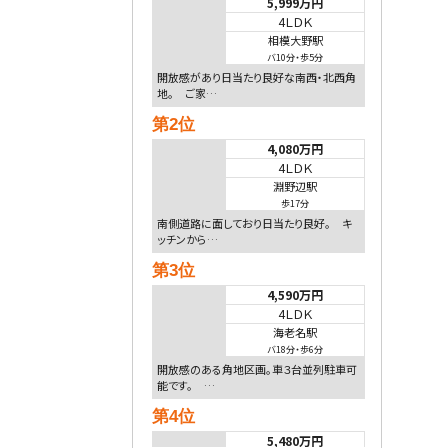
5,999万円
4ＬＤＫ
相模大野駅
バ10分
・
歩5分
開放感があり日当たり良好な南西・北西角
地。 ご家…
第2位
4,080万円
4ＬＤＫ
淵野辺駅
歩17分
南側道路に面しており日当たり良好。 キ
ッチンから…
第3位
4,590万円
4ＬＤＫ
海老名駅
バ18分
・
歩6分
開放感のある角地区画。車３台並列駐車可
能です。 …
第4位
5,480万円