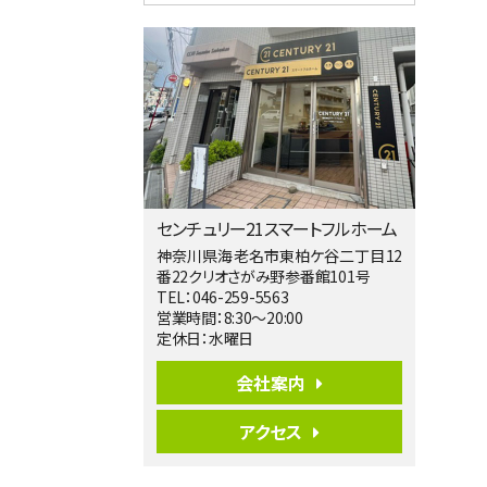
4ＬＤＫ
相模大野駅
バ9分
・
歩4分
２０１５年６月築、積水ハウス施工住宅で
す。 南東…
第5位
3,680万円
4ＬＤＫ
橋本駅
バ19分
・
歩8分
センチュリー21スマートフルホーム
開放感があり日当たり良好な南西・北西角
地区画。 …
神奈川県海老名市東柏ケ谷二丁目12
番22クリオさがみ野参番館101号
第6位
TEL：046-259-5563
3,680万円
営業時間：8:30～20:00
4ＳＬＤＫ
定休日：水曜日
海老名駅
バ15分
・
歩1分
会社案内
リビングダイニング部分の床暖房完備 車
並列2台駐…
アクセス
第7位
3,680万円