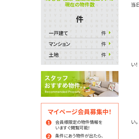
現在の物件数
当日
件
一戸建て
件
マンション
件
土地
件
い！
マイページ会員募集中！
い。
会員様限定の物件情報を
いますぐ閲覧可能！
条件にあう物件が出たら、