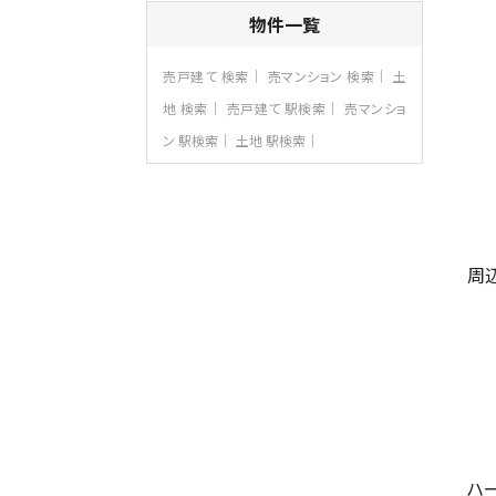
4ＬＤＫ
物件一覧
さがみ野駅
歩17分
ご家族が集まるLDKは１７．５帖とゆとりあ
売戸建て 検索
売マンション 検索
土
る広さ…
地 検索
売戸建て 駅検索
売マンショ
第8位
ン 駅検索
土地 駅検索
4,190万円
4ＬＤＫ
桜ヶ丘駅
バ14分
・
歩4分
LDK約20帖とゆとりある広さ！WIC、SIC
の…
周
第9位
3,598万円
4ＬＤＫ
長後駅
バ11分
・
歩6分
全棟ＬＤＫは16帖の4ＬＤＫ！食器洗い乾燥
機や浴…
第10位
3,990万円
ハ
4ＬＤＫ