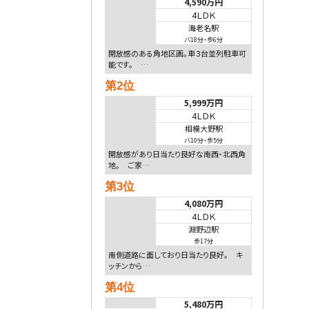
4,590万円
4ＬＤＫ
海老名駅
バ18分
・
歩6分
開放感のある角地区画。車３台並列駐車可
能です。 …
第2位
5,999万円
4ＬＤＫ
相模大野駅
バ10分
・
歩5分
開放感があり日当たり良好な南西・北西角
地。 ご家…
第3位
4,080万円
4ＬＤＫ
淵野辺駅
歩17分
南側道路に面しており日当たり良好。 キ
ッチンから…
第4位
5,480万円