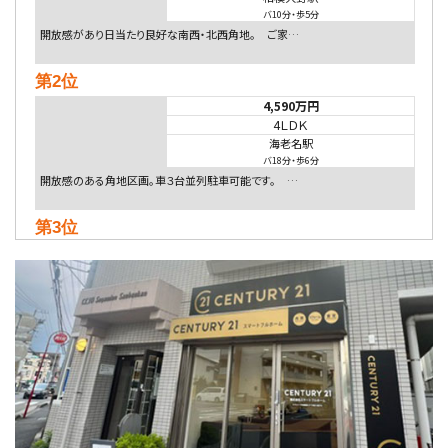
バ10分
・
歩5分
開放感があり日当たり良好な南西・北西角地。 ご家…
第2位
4,590万円
4ＬＤＫ
海老名駅
バ18分
・
歩6分
開放感のある角地区画。車３台並列駐車可能です。 …
第3位
5,480万円
4ＬＤＫ
相模大野駅
バ9分
・
歩4分
２０１５年６月築、積水ハウス施工住宅です。 南東…
第4位
4,080万円
4ＬＤＫ
淵野辺駅