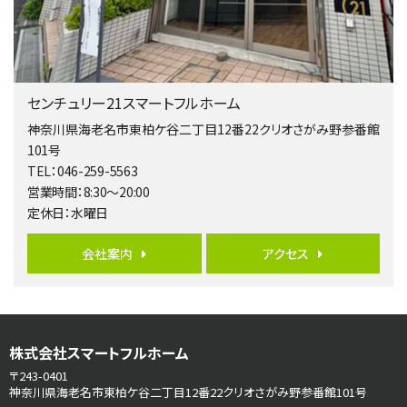
歩17分
南側道路に面しており日当たり良好。 キッチンから…
第5位
3,680万円
センチュリー21スマートフルホーム
4ＬＤＫ
橋本駅
神奈川県海老名市東柏ケ谷二丁目12番22クリオさがみ野参番館
バ19分
・
歩8分
101号
開放感があり日当たり良好な南西・北西角地区画。 …
TEL：046-259-5563
営業時間：8:30～20:00
第6位
定休日：水曜日
3,680万円
4ＬＤＫ
会社案内
アクセス
さがみ野駅
歩17分
ご家族が集まるLDKは１７．５帖とゆとりある広さ…
第7位
株式会社スマートフルホーム
3,990万円
4ＬＤＫ
〒243-0401
古淵駅
神奈川県海老名市東柏ケ谷二丁目12番22クリオさがみ野参番館101号
バ12分
・
歩4分