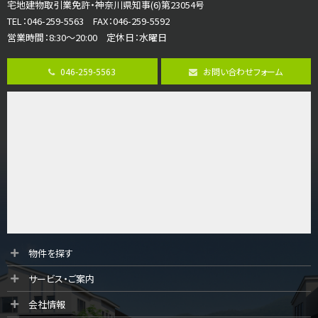
宅地建物取引業免許・神奈川県知事(6)第23054号
並列２台駐車可。１階はリビングと水まわりをまとめ…
TEL：046-259-5563 FAX：046-259-5592
営業時間：8:30～20:00 定休日：水曜日
第8位
3,680万円
046-259-5563
お問い合わせフォーム
4ＳＬＤＫ
海老名駅
バ15分
・
歩1分
リビングダイニング部分の床暖房完備 車並列2台駐…
第9位
3,598万円
4ＬＤＫ
長後駅
バ11分
・
歩6分
全棟ＬＤＫは16帖の4ＬＤＫ！食器洗い乾燥機や浴…
第10位
物件を探す
4,190万円
サービス・ご案内
4ＬＤＫ
桜ヶ丘駅
会社情報
バ14分
・
歩4分