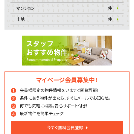
マンション
件
土地
件
マイページ会員募集中！
会員様限定の物件情報を
いますぐ閲覧可能！
条件にあう物件が出たら、
すぐにメールでお知らせ。
何でも気軽に相談。
安心サポート付き！
最新物件を簡単チェック！
今すぐ無料会員登録