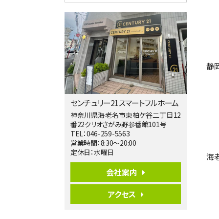
4ＬＤＫ
淵野辺駅
歩17分
南側道路に面しており日当たり良好。 キ
ッチンから…
第5位
静
3,680万円
4ＬＤＫ
橋本駅
バ19分
・
歩8分
センチュリー21スマートフルホーム
開放感があり日当たり良好な南西・北西角
地区画。 …
神奈川県海老名市東柏ケ谷二丁目12
番22クリオさがみ野参番館101号
第6位
TEL：046-259-5563
3,680万円
営業時間：8:30～20:00
4ＳＬＤＫ
定休日：水曜日
海
海老名駅
バ15分
・
歩1分
会社案内
リビングダイニング部分の床暖房完備 車
並列2台駐…
アクセス
第7位
3,680万円