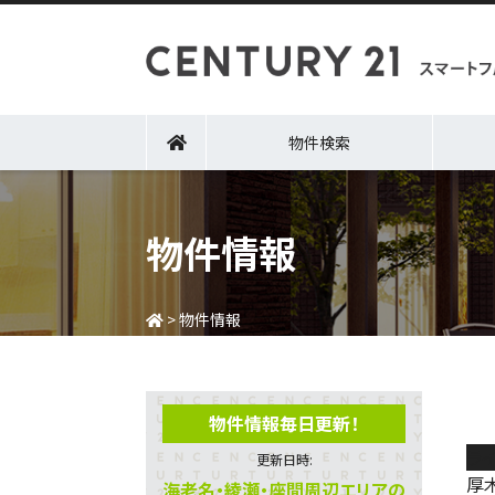
物件検索
物件情報
>
物件情報
物件情報毎日更新！
ラ
更新日時:
厚
海老名・綾瀬・座間周辺エリアの