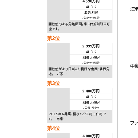
4,590万円
4ＬＤＫ
海
海老名駅
バ18分
・
歩6分
開放感のある角地区画。車３台並列駐車可
能です。 …
第2位
5,999万円
4ＬＤＫ
相模大野駅
バ10分
・
歩5分
中
開放感があり日当たり良好な南西・北西角
地。 ご家…
第3位
5,480万円
4ＬＤＫ
相模大野駅
バ9分
・
歩4分
２０１５年６月築、積水ハウス施工住宅で
す。 南東…
フ
第4位
4,080万円