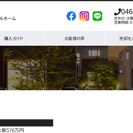
046
定休日：水
営業時間：8:
購入ガイド
お客様の声
売却を
イオンズマンション厚木駅前
木駅
570
万円