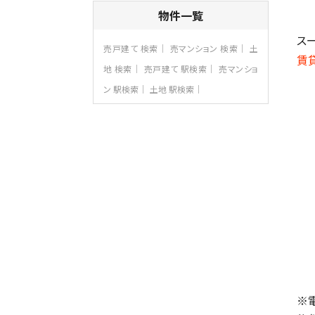
4ＬＤＫ
物件一覧
さがみ野駅
歩17分
ス
ご家族が集まるLDKは１７．５帖とゆとりあ
売戸建て 検索
売マンション 検索
土
る広さ…
賃
地 検索
売戸建て 駅検索
売マンショ
第8位
ン 駅検索
土地 駅検索
3,990万円
4ＬＤＫ
古淵駅
バ12分
・
歩4分
並列２台駐車可。１階はリビングと水まわり
をまとめ…
第9位
3,598万円
4ＬＤＫ
長後駅
バ11分
・
歩6分
全棟ＬＤＫは16帖の4ＬＤＫ！食器洗い乾燥
機や浴…
第10位
4,190万円
※
4ＬＤＫ