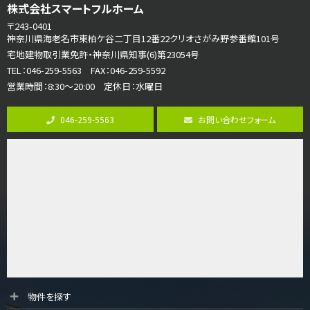
さがみ野駅
株式会社スマートフルホーム
歩17分
〒243-0401
ご家族が集まるLDKは１７．５帖とゆとりある広さ…
神奈川県海老名市東柏ケ谷二丁目12番22クリオさがみ野参番館101号
宅地建物取引業免許・神奈川県知事(6)第23054号
第8位
TEL：046-259-5563 FAX：046-259-5592
3,598万円
営業時間：8:30～20:00 定休日：水曜日
4ＬＤＫ
長後駅
バ11分
・
歩6分
046-259-5563
お問い合わせフォーム
全棟ＬＤＫは16帖の4ＬＤＫ！食器洗い乾燥機や浴…
第9位
4,590万円
4ＬＤＫ
海老名駅
バ18分
・
歩6分
開放感のある角地区画。車３台並列駐車可能です。 …
第10位
4,190万円
4ＬＤＫ
物件を探す
桜ヶ丘駅