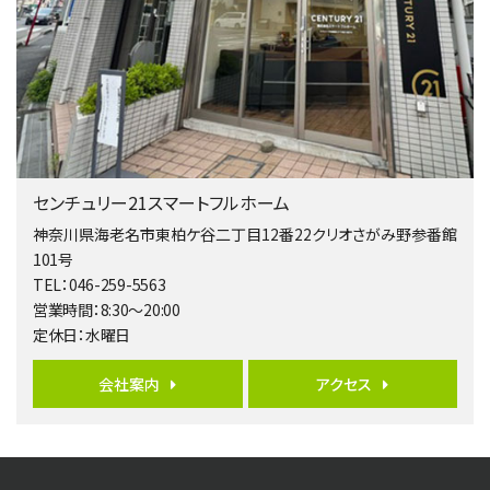
海老名駅
バ15分
・
歩1分
リビングダイニング部分の床暖房完備 車並列2台駐…
第5位
3,680万円
4ＬＤＫ
橋本駅
センチュリー21スマートフルホーム
バ19分
・
歩8分
開放感があり日当たり良好な南西・北西角地区画。 …
神奈川県海老名市東柏ケ谷二丁目12番22クリオさがみ野参番館
101号
第6位
TEL：046-259-5563
3,180万円
営業時間：8:30～20:00
3ＬＤＫ
定休日：水曜日
海老名駅
バ12分
・
歩7分
大規模開発分譲地内の新築戸建！開発道路は幅員４.…
会社案内
アクセス
第7位
3,680万円
4ＬＤＫ