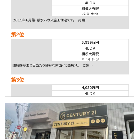
4ＬＤＫ
相模大野駅
バ9分
・
歩4分
２０１５年６月築、積水ハウス施工住宅です。 南東…
第2位
5,999万円
4ＬＤＫ
相模大野駅
バ10分
・
歩5分
開放感があり日当たり良好な南西・北西角地。 ご家…
第3位
4,080万円
4ＬＤＫ
淵野辺駅
歩17分
南側道路に面しており日当たり良好。 キッチンから…
第4位
3,680万円
4ＳＬＤＫ