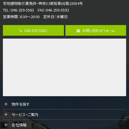
宅地建物取引業免許・神奈川県知事(6)第23054号
ご家族が集まるLDKは１７．５帖とゆとりある広さ…
TEL：046-259-5563 FAX：046-259-5592
営業時間：8:30～20:00 定休日：水曜日
第8位
3,598万円
046-259-5563
お問い合わせフォーム
4ＬＤＫ
長後駅
バ11分
・
歩6分
全棟ＬＤＫは16帖の4ＬＤＫ！食器洗い乾燥機や浴…
第9位
4,190万円
4ＬＤＫ
桜ヶ丘駅
バ14分
・
歩4分
LDK約20帖とゆとりある広さ！WIC、SICの…
第10位
物件を探す
3,990万円
サービス・ご案内
4ＬＤＫ
古淵駅
会社情報
バ12分
・
歩4分