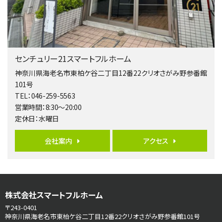
歩17分
南側道路に面しており日当たり良好。 キッチンから…
第5位
3,680万円
センチュリー21スマートフルホーム
4ＬＤＫ
橋本駅
神奈川県海老名市東柏ケ谷二丁目12番22クリオさがみ野参番館
バ19分
・
歩8分
101号
開放感があり日当たり良好な南西・北西角地区画。 …
TEL：046-259-5563
営業時間：8:30～20:00
第6位
定休日：水曜日
3,680万円
4ＳＬＤＫ
会社案内
アクセス
海老名駅
バ15分
・
歩1分
リビングダイニング部分の床暖房完備 車並列2台駐…
第7位
株式会社スマートフルホーム
3,680万円
4ＬＤＫ
〒243-0401
さがみ野駅
神奈川県海老名市東柏ケ谷二丁目12番22クリオさがみ野参番館101号
歩17分