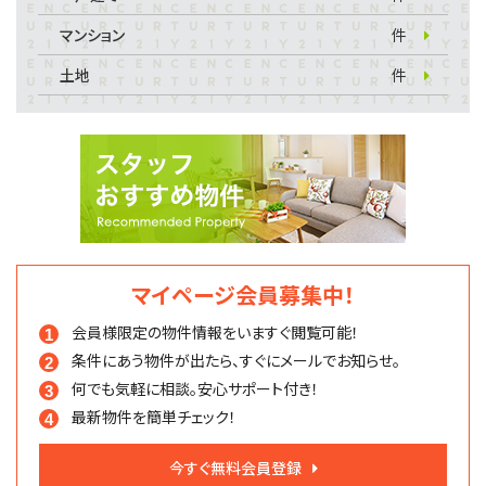
マンション
件
土地
件
マイページ会員募集中！
会員様限定の物件情報を
いますぐ閲覧可能！
条件にあう物件が出たら、
すぐにメールでお知らせ。
何でも気軽に相談。
安心サポート付き！
最新物件を簡単チェック！
今すぐ無料会員登録