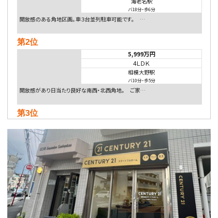
海老名駅
バ18分
・
歩6分
開放感のある角地区画。車３台並列駐車可能です。 …
第2位
5,999万円
4ＬＤＫ
相模大野駅
バ10分
・
歩5分
開放感があり日当たり良好な南西・北西角地。 ご家…
第3位
5,480万円
4ＬＤＫ
相模大野駅
バ9分
・
歩4分
２０１５年６月築、積水ハウス施工住宅です。 南東…
第4位
4,080万円
4ＬＤＫ
淵野辺駅