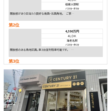
相模大野駅
バ10分
・
歩5分
開放感があり日当たり良好な南西・北西角地。 ご家…
第2位
4,590万円
4ＬＤＫ
海老名駅
バ18分
・
歩6分
開放感のある角地区画。車３台並列駐車可能です。 …
第3位
4,080万円
4ＬＤＫ
淵野辺駅
歩17分
南側道路に面しており日当たり良好。 キッチンから…
第4位
5,480万円
4ＬＤＫ