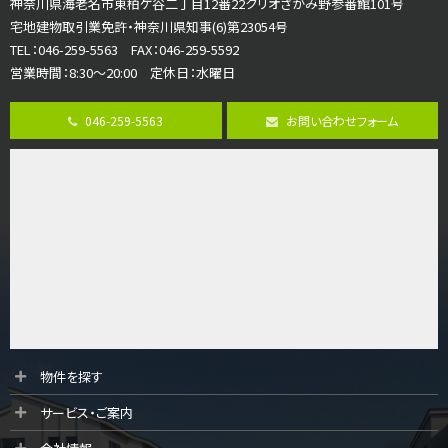
神奈川県海老名市東柏ケ谷二丁目12番22クリオさがみ野参番館101号
歩17分
宅地建物取引業免許・神奈川県知事(6)第23054号
ご家族が集まるLDKは１７．５帖とゆとりある広さ…
TEL：046-259-5563 FAX：046-259-5592
営業時間：8:30～20:00 定休日：水曜日
第8位
3,598万円
046-259-5563
お問い合わせフォーム
4ＬＤＫ
長後駅
バ11分
・
歩6分
全棟ＬＤＫは16帖の4ＬＤＫ！食器洗い乾燥機や浴…
第9位
4,190万円
4ＬＤＫ
桜ヶ丘駅
バ14分
・
歩4分
LDK約20帖とゆとりある広さ！WIC、SICの…
第10位
物件を探す
3,680万円
サービス・ご案内
4ＳＬＤＫ
海老名駅