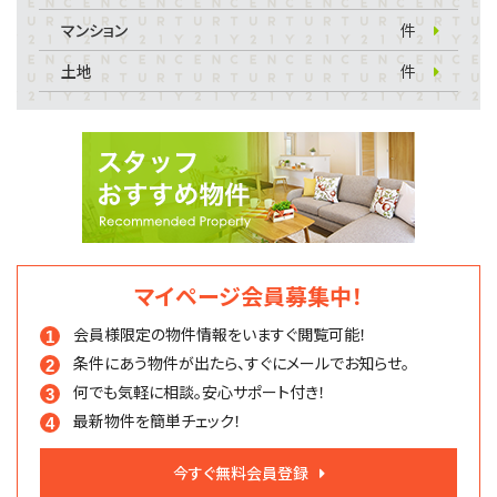
マンション
件
土地
件
マイページ会員募集中！
会員様限定の物件情報を
いますぐ閲覧可能！
条件にあう物件が出たら、
すぐにメールでお知らせ。
何でも気軽に相談。
安心サポート付き！
最新物件を簡単チェック！
今すぐ無料会員登録