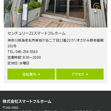
相模大野駅
バ9分
・
歩4分
２０１５年６月築、積水ハウス施工住宅です。 南東…
第5位
3,680万円
センチュリー21スマートフルホーム
4ＬＤＫ
橋本駅
神奈川県海老名市東柏ケ谷二丁目12番22クリオさがみ野参番館
バ19分
・
歩8分
101号
開放感があり日当たり良好な南西・北西角地区画。 …
TEL：046-259-5563
営業時間：8:30～20:00
第6位
定休日：水曜日
3,990万円
4ＬＤＫ
会社案内
アクセス
古淵駅
バ12分
・
歩4分
並列２台駐車可。１階はリビングと水まわりをまとめ…
第7位
株式会社スマートフルホーム
3,680万円
4ＬＤＫ
〒243-0401
さがみ野駅