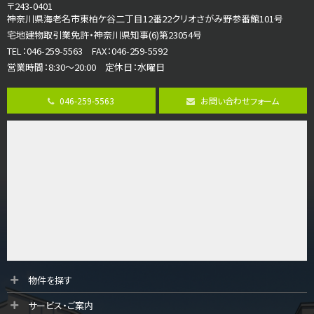
〒243-0401
開放感があり日当たり良好な南西・北西角地区画。 …
神奈川県海老名市東柏ケ谷二丁目12番22クリオさがみ野参番館101号
宅地建物取引業免許・神奈川県知事(6)第23054号
第8位
TEL：046-259-5563 FAX：046-259-5592
3,680万円
営業時間：8:30～20:00 定休日：水曜日
4ＬＤＫ
さがみ野駅
歩17分
046-259-5563
お問い合わせフォーム
ご家族が集まるLDKは１７．５帖とゆとりある広さ…
第9位
4,590万円
4ＬＤＫ
海老名駅
バ18分
・
歩6分
開放感のある角地区画。車３台並列駐車可能です。 …
第10位
3,180万円
3ＬＤＫ
物件を探す
海老名駅
サービス・ご案内
バ12分
・
歩7分