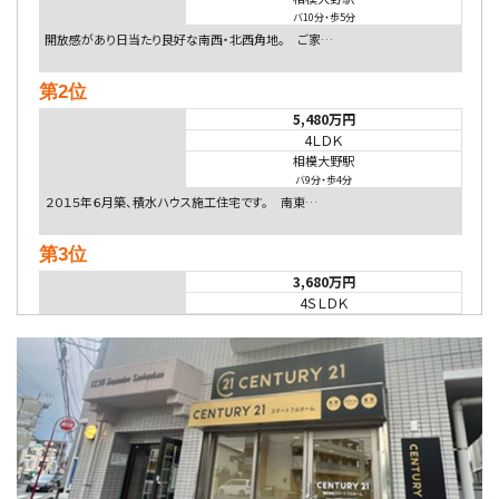
バ10分
・
歩5分
開放感があり日当たり良好な南西・北西角地。 ご家…
第2位
5,480万円
4ＬＤＫ
相模大野駅
バ9分
・
歩4分
２０１５年６月築、積水ハウス施工住宅です。 南東…
第3位
3,680万円
4ＳＬＤＫ
海老名駅
バ15分
・
歩1分
リビングダイニング部分の床暖房完備 車並列2台駐…
第4位
4,080万円
4ＬＤＫ
淵野辺駅