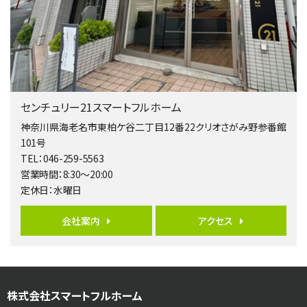
歩17分
南側道路に面しており日当たり良好。 キッチンから…
第5位
4,190万円
4ＬＤＫ
桜ヶ丘駅
センチュリー21スマートフルホーム
バ14分
・
歩4分
LDK約20帖とゆとりある広さ！WIC、SICの…
神奈川県海老名市東柏ケ谷二丁目12番22クリオさがみ野参番館
101号
第6位
TEL：046-259-5563
3,598万円
営業時間：8:30～20:00
4ＬＤＫ
定休日：水曜日
長後駅
バ11分
・
歩6分
全棟ＬＤＫは16帖の4ＬＤＫ！食器洗い乾燥機や浴…
会社案内
アクセス
第7位
3,680万円
4ＬＤＫ
橋本駅
株式会社スマートフルホーム
バ19分
・
歩8分