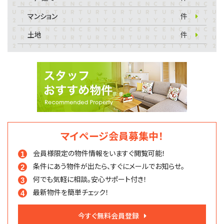
マンション
件
土地
件
マイページ会員募集中！
会員様限定の物件情報を
いますぐ閲覧可能！
条件にあう物件が出たら、
すぐにメールでお知らせ。
何でも気軽に相談。
安心サポート付き！
最新物件を簡単チェック！
今すぐ無料会員登録