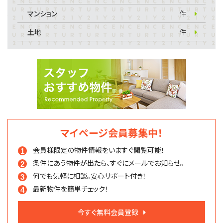
マンション
件
土地
件
マイページ会員募集中！
会員様限定の物件情報を
いますぐ閲覧可能！
条件にあう物件が出たら、
すぐにメールでお知らせ。
何でも気軽に相談。
安心サポート付き！
最新物件を簡単チェック！
今すぐ無料会員登録