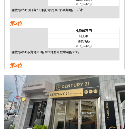
バ10分
・
歩5分
開放感があり日当たり良好な南西・北西角地。 ご家…
第2位
4,590万円
4ＬＤＫ
海老名駅
バ18分
・
歩6分
開放感のある角地区画。車３台並列駐車可能です。 …
第3位
4,080万円
4ＬＤＫ
淵野辺駅
歩17分
南側道路に面しており日当たり良好。 キッチンから…
第4位
5,480万円
4ＬＤＫ
相模大野駅