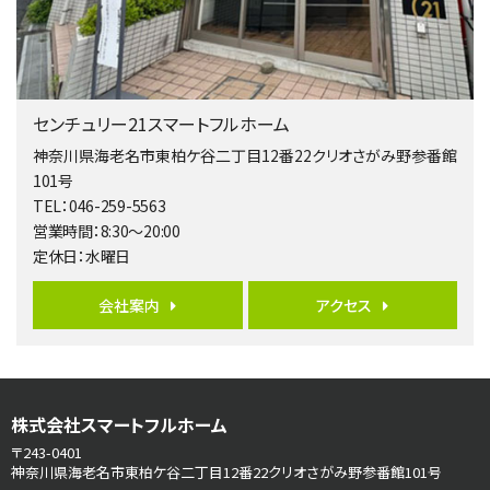
バ9分
・
歩4分
２０１５年６月築、積水ハウス施工住宅です。 南東…
第5位
3,680万円
センチュリー21スマートフルホーム
4ＬＤＫ
橋本駅
神奈川県海老名市東柏ケ谷二丁目12番22クリオさがみ野参番館
バ19分
・
歩8分
101号
開放感があり日当たり良好な南西・北西角地区画。 …
TEL：046-259-5563
営業時間：8:30～20:00
第6位
定休日：水曜日
3,990万円
4ＬＤＫ
会社案内
アクセス
古淵駅
バ12分
・
歩4分
並列２台駐車可。１階はリビングと水まわりをまとめ…
第7位
株式会社スマートフルホーム
3,680万円
4ＬＤＫ
〒243-0401
さがみ野駅
神奈川県海老名市東柏ケ谷二丁目12番22クリオさがみ野参番館101号
歩17分