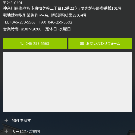
4ＬＤＫ
〒243-0401
海老名駅
神奈川県海老名市東柏ケ谷二丁目12番22クリオさがみ野参番館101号
バ18分
・
歩6分
宅地建物取引業免許・神奈川県知事(6)第23054号
開放感のある角地区画。車３台並列駐車可能です。 …
TEL：046-259-5563 FAX：046-259-5592
営業時間：8:30～20:00 定休日：水曜日
第8位
3,180万円
046-259-5563
お問い合わせフォーム
3ＬＤＫ
海老名駅
バ12分
・
歩7分
大規模開発分譲地内の新築戸建！開発道路は幅員４.…
第9位
3,680万円
4ＬＤＫ
橋本駅
バ19分
・
歩8分
開放感があり日当たり良好な南西・北西角地区画。 …
第10位
物件を探す
3,680万円
サービス・ご案内
4ＬＤＫ