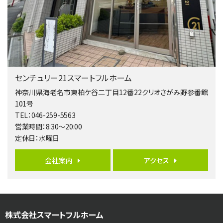
4ＳＬＤＫ
海老名駅
バ15分
・
歩1分
リビングダイニング部分の床暖房完備 車並列2台駐…
第5位
4,190万円
センチュリー21スマートフルホーム
4ＬＤＫ
桜ヶ丘駅
神奈川県海老名市東柏ケ谷二丁目12番22クリオさがみ野参番館
バ14分
・
歩4分
101号
LDK約20帖とゆとりある広さ！WIC、SICの…
TEL：046-259-5563
営業時間：8:30～20:00
第6位
定休日：水曜日
3,598万円
4ＬＤＫ
会社案内
アクセス
長後駅
バ11分
・
歩6分
全棟ＬＤＫは16帖の4ＬＤＫ！食器洗い乾燥機や浴…
第7位
株式会社スマートフルホーム
4,590万円