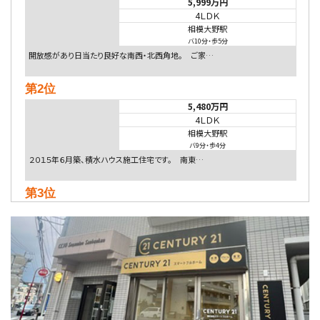
5,999万円
4ＬＤＫ
相模大野駅
バ10分
・
歩5分
開放感があり日当たり良好な南西・北西角地。 ご家…
第2位
5,480万円
4ＬＤＫ
相模大野駅
バ9分
・
歩4分
２０１５年６月築、積水ハウス施工住宅です。 南東…
第3位
4,080万円
4ＬＤＫ
淵野辺駅
歩17分
南側道路に面しており日当たり良好。 キッチンから…
第4位
3,680万円