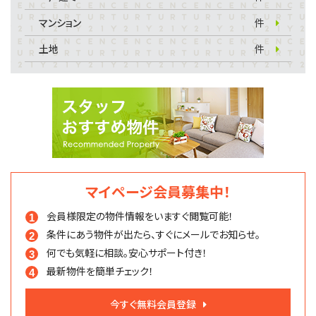
マンション
件
土地
件
マイページ会員募集中！
会員様限定の物件情報を
いますぐ閲覧可能！
条件にあう物件が出たら、
すぐにメールでお知らせ。
何でも気軽に相談。
安心サポート付き！
最新物件を簡単チェック！
今すぐ無料会員登録