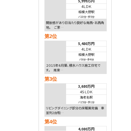
5,999万円
4ＬＤＫ
相模大野駅
バ10分
・
歩5分
開放感があり日当たり良好な南西・北西角
地。 ご家…
第2位
5,480万円
4ＬＤＫ
相模大野駅
バ9分
・
歩4分
２０１５年６月築、積水ハウス施工住宅で
す。 南東…
第3位
3,680万円
4ＳＬＤＫ
海老名駅
バ15分
・
歩1分
リビングダイニング部分の床暖房完備 車
並列2台駐…
第4位
4,080万円