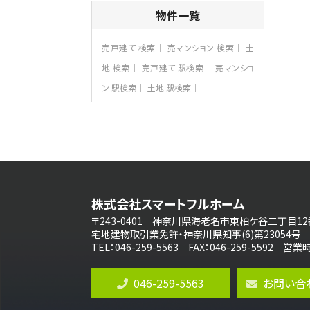
4ＬＤＫ
物件一覧
橋本駅
バ19分
・
歩8分
開放感があり日当たり良好な南西・北西角
売戸建て 検索
売マンション 検索
土
地区画。 …
地 検索
売戸建て 駅検索
売マンショ
第8位
ン 駅検索
土地 駅検索
3,680万円
4ＬＤＫ
さがみ野駅
歩17分
ご家族が集まるLDKは１７．５帖とゆとりあ
る広さ…
第9位
4,590万円
株式会社スマートフルホーム
4ＬＤＫ
海老名駅
〒243-0401 神奈川県海老名市東柏ケ谷二丁目12
バ18分
・
歩6分
宅地建物取引業免許・神奈川県知事(6)第23054号
開放感のある角地区画。車３台並列駐車可
TEL：046-259-5563 FAX：046-259-5592 
能です。 …
第10位
046-259-5563
お問い合
3,180万円
3ＬＤＫ