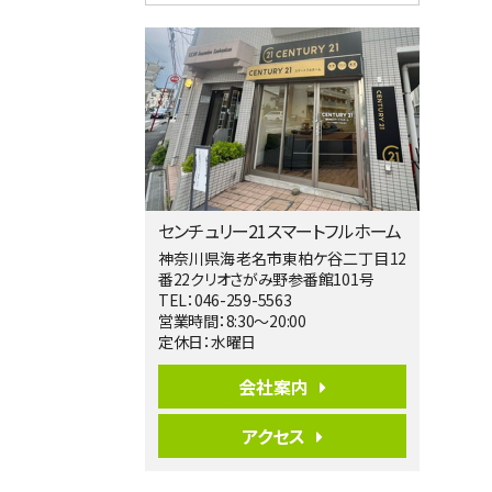
4ＬＤＫ
淵野辺駅
歩17分
南側道路に面しており日当たり良好。 キ
ッチンから…
第5位
4,190万円
4ＬＤＫ
桜ヶ丘駅
バ14分
・
歩4分
センチュリー21スマートフルホーム
LDK約20帖とゆとりある広さ！WIC、SIC
の…
神奈川県海老名市東柏ケ谷二丁目12
番22クリオさがみ野参番館101号
第6位
TEL：046-259-5563
3,598万円
営業時間：8:30～20:00
4ＬＤＫ
定休日：水曜日
長後駅
バ11分
・
歩6分
会社案内
全棟ＬＤＫは16帖の4ＬＤＫ！食器洗い乾燥
機や浴…
アクセス
第7位
3,680万円