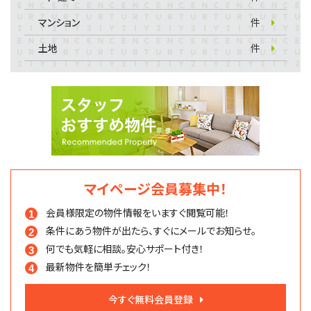
マンション
件
土地
件
マイページ会員募集中！
会員様限定の物件情報を
いますぐ閲覧可能！
条件にあう物件が出たら、
すぐにメールでお知らせ。
何でも気軽に相談。
安心サポート付き！
最新物件を簡単チェック！
今すぐ無料会員登録