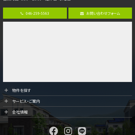
4ＬＤＫ
古淵駅
バ12分
・
歩4分
046-259-5563
お問い合わせフォーム
並列２台駐車可。１階はリビングと水まわりをまとめ…
第9位
4,190万円
4ＬＤＫ
桜ヶ丘駅
バ14分
・
歩4分
LDK約20帖とゆとりある広さ！WIC、SICの…
第10位
3,598万円
4ＬＤＫ
物件を探す
長後駅
サービス・ご案内
バ11分
・
歩6分
全棟ＬＤＫは16帖の4ＬＤＫ！食器洗い乾燥機や浴…
会社情報