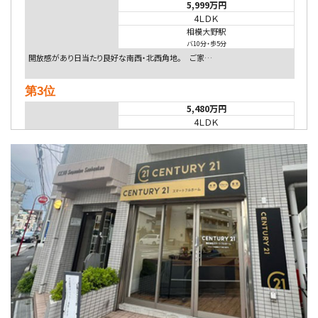
5,999万円
4ＬＤＫ
相模大野駅
バ10分
・
歩5分
開放感があり日当たり良好な南西・北西角地。 ご家…
第3位
5,480万円
4ＬＤＫ
相模大野駅
バ9分
・
歩4分
２０１５年６月築、積水ハウス施工住宅です。 南東…
第4位
4,080万円
4ＬＤＫ
淵野辺駅
歩17分
南側道路に面しており日当たり良好。 キッチンから…
第5位
3,680万円