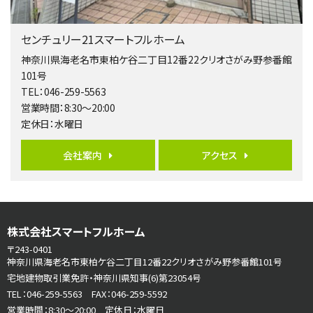
4ＬＤＫ
橋本駅
センチュリー21スマートフルホーム
バ19分
・
歩8分
開放感があり日当たり良好な南西・北西角地区画。 …
神奈川県海老名市東柏ケ谷二丁目12番22クリオさがみ野参番館
101号
第6位
TEL：046-259-5563
3,680万円
営業時間：8:30～20:00
4ＬＤＫ
定休日：水曜日
さがみ野駅
歩17分
ご家族が集まるLDKは１７．５帖とゆとりある広さ…
会社案内
アクセス
第7位
3,680万円
4ＳＬＤＫ
海老名駅
株式会社スマートフルホーム
バ15分
・
歩1分
〒243-0401
リビングダイニング部分の床暖房完備 車並列2台駐…
神奈川県海老名市東柏ケ谷二丁目12番22クリオさがみ野参番館101号
宅地建物取引業免許・神奈川県知事(6)第23054号
第8位
TEL：046-259-5563 FAX：046-259-5592
3,990万円
営業時間：8:30～20:00 定休日：水曜日