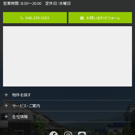
3,990万円
営業時間：8:30～20:00 定休日：水曜日
4ＬＤＫ
古淵駅
バ12分
・
歩4分
046-259-5563
お問い合わせフォーム
並列２台駐車可。１階はリビングと水まわりをまとめ…
第9位
3,598万円
4ＬＤＫ
長後駅
バ11分
・
歩6分
全棟ＬＤＫは16帖の4ＬＤＫ！食器洗い乾燥機や浴…
第10位
4,190万円
4ＬＤＫ
物件を探す
桜ヶ丘駅
サービス・ご案内
バ14分
・
歩4分
LDK約20帖とゆとりある広さ！WIC、SICの…
会社情報