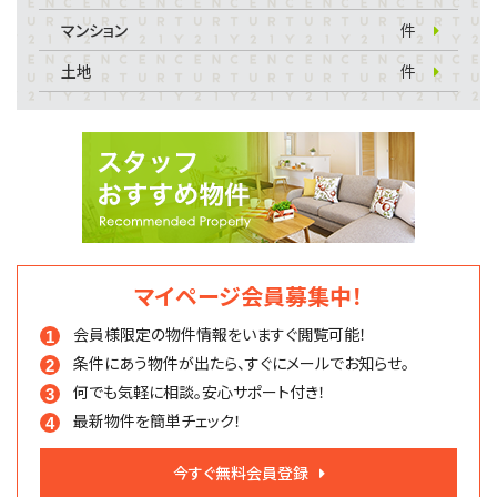
マンション
件
土地
件
マイページ会員募集中！
会員様限定の物件情報を
いますぐ閲覧可能！
条件にあう物件が出たら、
すぐにメールでお知らせ。
何でも気軽に相談。
安心サポート付き！
最新物件を簡単チェック！
今すぐ無料会員登録