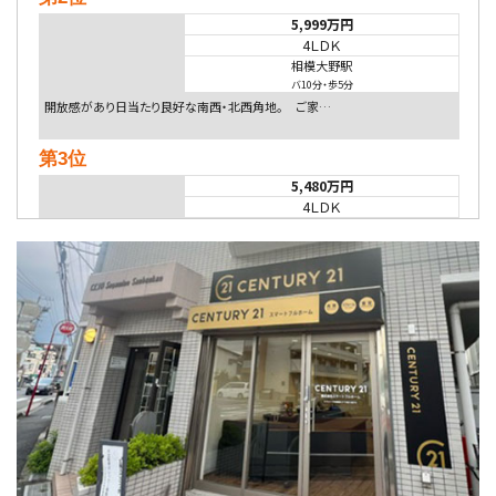
5,999万円
4ＬＤＫ
相模大野駅
バ10分
・
歩5分
開放感があり日当たり良好な南西・北西角地。 ご家…
第3位
5,480万円
4ＬＤＫ
相模大野駅
バ9分
・
歩4分
２０１５年６月築、積水ハウス施工住宅です。 南東…
第4位
4,080万円
4ＬＤＫ
淵野辺駅
歩17分
南側道路に面しており日当たり良好。 キッチンから…
第5位