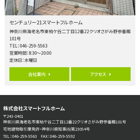
3,680万円
4ＬＤＫ
橋本駅
センチュリー21スマートフルホーム
バ19分
・
歩8分
開放感があり日当たり良好な南西・北西角地区画。 …
神奈川県海老名市東柏ケ谷二丁目12番22クリオさがみ野参番館
101号
第6位
TEL：046-259-5563
3,680万円
営業時間：8:30～20:00
4ＳＬＤＫ
定休日：水曜日
海老名駅
バ15分
・
歩1分
リビングダイニング部分の床暖房完備 車並列2台駐…
会社案内
アクセス
第7位
3,680万円
4ＬＤＫ
さがみ野駅
株式会社スマートフルホーム
歩17分
〒243-0401
ご家族が集まるLDKは１７．５帖とゆとりある広さ…
神奈川県海老名市東柏ケ谷二丁目12番22クリオさがみ野参番館101号
宅地建物取引業免許・神奈川県知事(6)第23054号
第8位
TEL：046-259-5563 FAX：046-259-5592