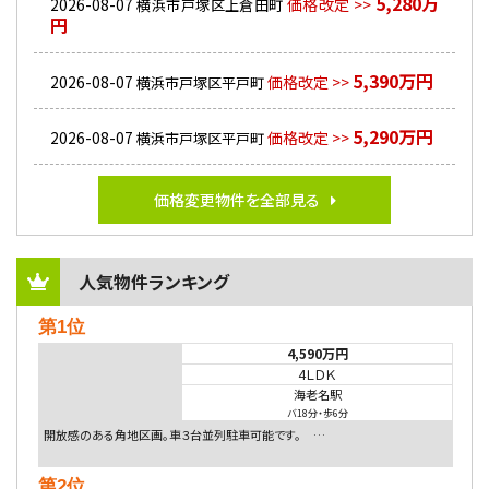
5,280万
2026-08-07
価格改定 >>
横浜市戸塚区上倉田町
円
5,390万円
2026-08-07
価格改定 >>
横浜市戸塚区平戸町
5,290万円
2026-08-07
価格改定 >>
横浜市戸塚区平戸町
価格変更物件を全部見る
人気物件ランキング
第1位
4,590万円
4ＬＤＫ
海老名駅
バ18分
・
歩6分
開放感のある角地区画。車３台並列駐車可能です。 …
第2位