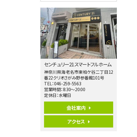
4ＬＤＫ
相模大野駅
バ9分
・
歩4分
２０１５年６月築、積水ハウス施工住宅で
す。 南東…
第5位
3,680万円
4ＬＤＫ
橋本駅
バ19分
・
歩8分
センチュリー21スマートフルホーム
開放感があり日当たり良好な南西・北西角
地区画。 …
神奈川県海老名市東柏ケ谷二丁目12
番22クリオさがみ野参番館101号
第6位
TEL：046-259-5563
3,680万円
営業時間：8:30～20:00
4ＳＬＤＫ
定休日：水曜日
海老名駅
バ15分
・
歩1分
会社案内
リビングダイニング部分の床暖房完備 車
並列2台駐…
アクセス
第7位
3,598万円