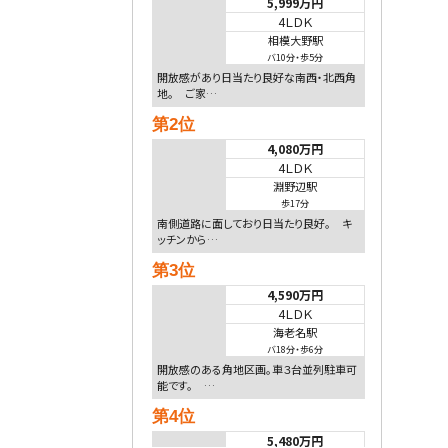
5,999万円
4ＬＤＫ
相模大野駅
バ10分
・
歩5分
開放感があり日当たり良好な南西・北西角
地。 ご家…
第2位
4,080万円
4ＬＤＫ
淵野辺駅
歩17分
南側道路に面しており日当たり良好。 キ
ッチンから…
第3位
4,590万円
4ＬＤＫ
海老名駅
バ18分
・
歩6分
開放感のある角地区画。車３台並列駐車可
能です。 …
第4位
5,480万円