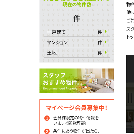
現在の物件数
物
他
件
ご
ス
一戸建て
件
ト
マンション
件
土地
件
マイページ会員募集中！
会員様限定の物件情報を
いますぐ閲覧可能！
条件にあう物件が出たら、