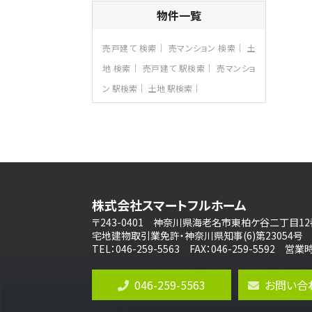
4ＬＤＫ
物件一覧
長後駅
バ11分
・
歩6分
全棟ＬＤＫは16帖の4ＬＤＫ！食器洗い乾燥
売戸建て 検索
売マンション 検索
土
機や浴…
地 検索
売戸建て 駅検索
売マンショ
第8位
ン 駅検索
土地 駅検索
3,680万円
4ＬＤＫ
さがみ野駅
歩17分
ご家族が集まるLDKは１７．５帖とゆとりあ
る広さ…
第9位
4,190万円
株式会社スマートフルホーム
4ＬＤＫ
桜ヶ丘駅
〒243-0401 神奈川県海老名市東柏ケ谷二丁目12
バ14分
・
歩4分
宅地建物取引業免許・神奈川県知事(6)第23054号
LDK約20帖とゆとりある広さ！WIC、SIC
TEL：046-259-5563 FAX：046-259-5592 
の…
第10位
046-259-5563
お問い合
3,180万円
3ＬＤＫ