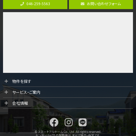
バ11分
・
歩6分
046-259-5563
お問い合わせフォーム
全棟ＬＤＫは16帖の4ＬＤＫ！食器洗い乾燥機や浴…
第9位
4,190万円
4ＬＤＫ
桜ヶ丘駅
バ14分
・
歩4分
LDK約20帖とゆとりある広さ！WIC、SICの…
第10位
3,680万円
4ＳＬＤＫ
物件を探す
海老名駅
サービス・ご案内
バ15分
・
歩1分
リビングダイニング部分の床暖房完備 車並列2台駐…
会社情報
© スマートフルホーム Co., Ltd. All rights reserved.
センチュリー21の加盟店は、すべて独立・自営です。