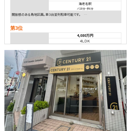
海老名駅
バ18分
・
歩6分
開放感のある角地区画。車３台並列駐車可能です。 …
第3位
4,080万円
4ＬＤＫ
淵野辺駅
歩17分
南側道路に面しており日当たり良好。 キッチンから…
第4位
5,480万円
4ＬＤＫ
相模大野駅
バ9分
・
歩4分
２０１５年６月築、積水ハウス施工住宅です。 南東…
第5位
3,680万円
4ＬＤＫ