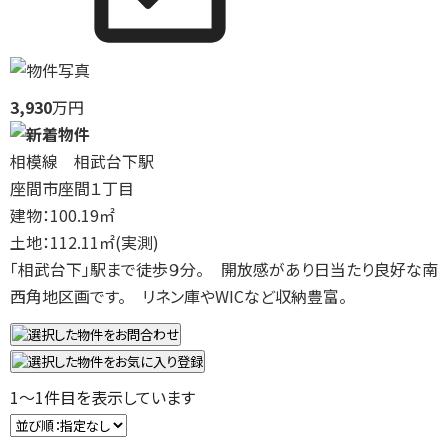
3,930
万円
相模線 相武台下駅
座間市座間１丁目
建物：100.19㎡
土地：112.11㎡(実測)
「相武台下」駅まで徒歩９分。 開放感があり日当たり良好な南
西角地区画です。 リネン庫やWICなど収納豊富。
1
～
1
件目を表示しています