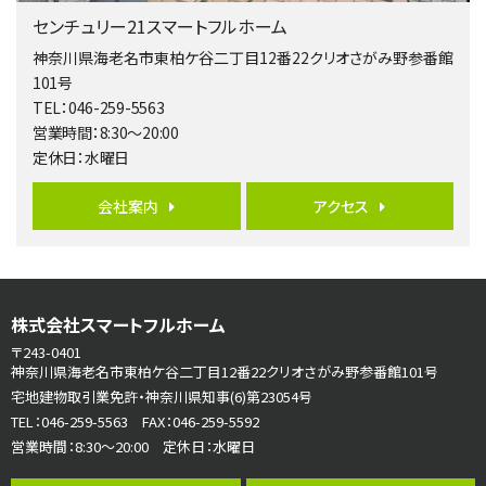
橋本駅
センチュリー21スマートフルホーム
バ19分
・
歩8分
開放感があり日当たり良好な南西・北西角地区画。 …
神奈川県海老名市東柏ケ谷二丁目12番22クリオさがみ野参番館
101号
第6位
TEL：046-259-5563
3,990万円
営業時間：8:30～20:00
4ＬＤＫ
定休日：水曜日
古淵駅
バ12分
・
歩4分
並列２台駐車可。１階はリビングと水まわりをまとめ…
会社案内
アクセス
第7位
3,680万円
4ＬＤＫ
さがみ野駅
株式会社スマートフルホーム
歩17分
〒243-0401
ご家族が集まるLDKは１７．５帖とゆとりある広さ…
神奈川県海老名市東柏ケ谷二丁目12番22クリオさがみ野参番館101号
宅地建物取引業免許・神奈川県知事(6)第23054号
第8位
TEL：046-259-5563 FAX：046-259-5592
3,598万円
営業時間：8:30～20:00 定休日：水曜日
4ＬＤＫ
長後駅