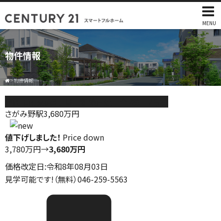
MENU
物件情報
>
物件情報
座間市南栗原3丁目 新築戸建 全2棟 2号棟
さがみ野駅
3,680
万円
値下げしました！
Price down
3,780万円
→
3,680万円
価格改定日:令和8年08月03日
見学可能です!（無料）046-259-5563