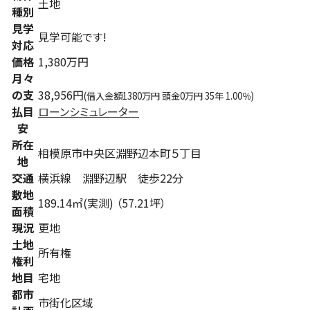
土地
種別
見学
見学可能です!
対応
価格
1,380万円
月々
の支
38,956円
(借入金額1380万円 頭金0万円 35年 1.00％)
払目
ローンシミュレーター
安
所在
相模原市中央区淵野辺本町５丁目
地
交通
横浜線 淵野辺駅 徒歩22分
敷地
189.14㎡(実測) （57.21坪）
面積
現況
更地
土地
所有権
権利
地目
宅地
都市
市街化区域