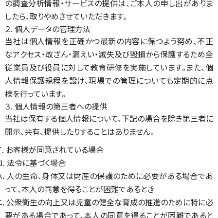
の調査分析情報・サービスの提供は、ご本人の申し出がありま
したら、取りやめさせていただきます。
２. 個人データの管理方法
当社は個人情報を正確かつ最新の内容に保つよう努め、不正
なアクセス・改ざん・漏えい・滅失及び毀損から保護するため全
従業員及び役員に対して教育研修を実施しています。また、個
人情報保護規程を設け、現場での管理についても定期的に点
検を行っています。
３. 個人情報の第三者への提供
当社は保有する個人情報について、下記の場合を除き第三者に
開示、共有、提供したりすることはありません。
イ. お客様が同意されている場合
ロ. 法令に基づく場合
ハ. 人の生命、身体又は財産の保護のために必要がある場合であ
って、本人の同意を得ることが困難であるとき
ニ. 公衆衛生の向上又は児童の健全な育成の推進のために特に必
要がある場合であって、本人の同意を得ることが困難であると