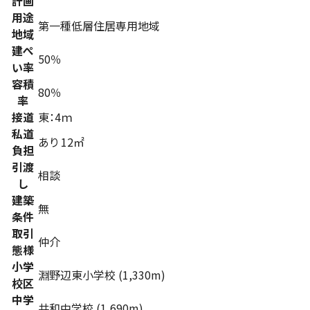
計画
用途
第一種低層住居専用地域
地域
建ぺ
50％
い率
容積
80％
率
接道
東：4ｍ
私道
あり 12㎡
負担
引渡
相談
し
建築
無
条件
取引
仲介
態様
小学
淵野辺東小学校 (1,330m)
校区
中学
共和中学校 (1,690m)