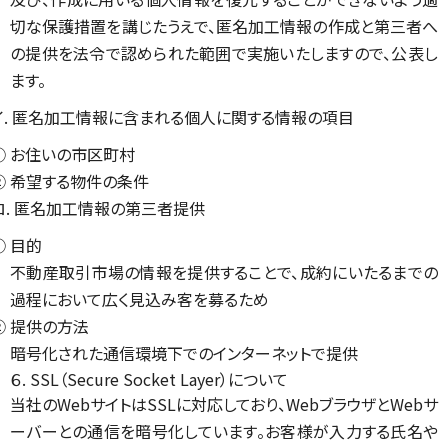
切な保護措置を講じたうえで、匿名加工情報の作成と第三者へ
の提供を法令で認められた範囲で実施いたしますので、公表し
ます。
イ. 匿名加工情報に含まれる個人に関する情報の項目
① お住いの市区町村
② 希望する物件の条件
ロ. 匿名加工情報の第三者提供
① 目的
不動産取引市場の情報を提供することで、成約にいたるまでの
過程において広く見込み客を募るため
② 提供の方法
暗号化された通信環境下でのインターネットで提供
６. SSL（Secure Socket Layer）について
当社のWebサイトはSSLに対応しており、WebブラウザとWebサ
ーバーとの通信を暗号化しています。お客様が入力する氏名や