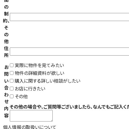
の
制
約、
そ
の
他
住
所
実際に物件を見てみたい
お
物件の詳細資料が欲しい
問
い
購入に関する詳しい相談がしたい
合
お店に行きたい
わ
その他
せ
その他の場合や、ご質問等ございましたら、なんでもご記入く
内
容
個人情報の取扱いについて