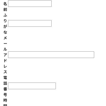
名
前
ふ
り
が
な
メ
ー
ル
ア
ド
レ
ス
電
話
番
号
時
間