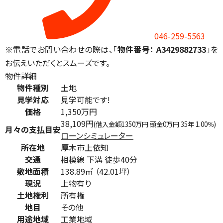
046-259-5563
※電話でお問い合わせの際は、「
物件番号： A3429882733
」を
お伝えいただくとスムーズです。
物件詳細
物件種別
土地
見学対応
見学可能です!
価格
1,350万円
38,109円
(借入金額1350万円 頭金0万円 35年 1.00％)
月々の支払目安
ローンシミュレーター
所在地
厚木市上依知
交通
相模線 下溝 徒歩40分
敷地面積
138.89㎡ （42.01坪）
現況
上物有り
土地権利
所有権
地目
その他
用途地域
工業地域