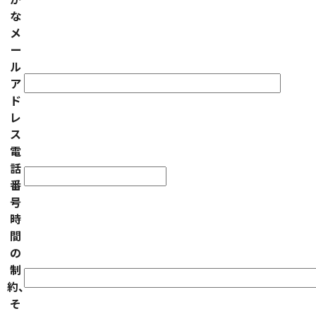
な
メ
ー
ル
ア
ド
レ
ス
電
話
番
号
時
間
の
制
約、
そ