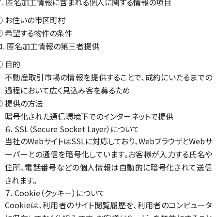
イ. 匿名加工情報に含まれる個人に関する情報の項目
① お住いの市区町村
② 希望する物件の条件
ロ. 匿名加工情報の第三者提供
① 目的
不動産取引市場の情報を提供することで、成約にいたるまでの
過程において広く見込み客を募るため
② 提供の方法
暗号化された通信環境下でのインターネットで提供
６. SSL（Secure Socket Layer）について
当社のWebサイトはSSLに対応しており、WebブラウザとWebサ
ーバーとの通信を暗号化しています。お客様が入力する氏名や
住所、電話番号などの個人情報は自動的に暗号化されて送信
されます。
７. Cookie（クッキー）について
Cookieは、利用者のサイト閲覧履歴を、利用者のコンピュータ