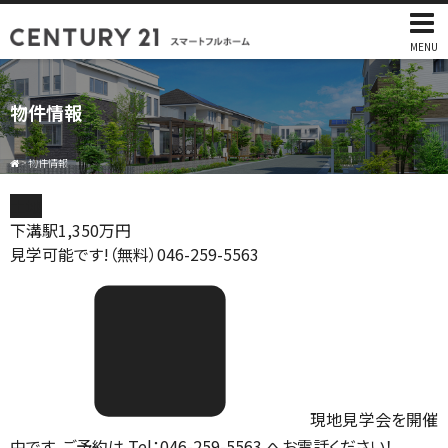
MENU
物件情報
>
物件情報
土地
下溝駅
1,350
万円
見学可能です!（無料）046-259-5563
現地見学会を開催
中です。ご予約は Tel：046-259-5563 へお電話ください！