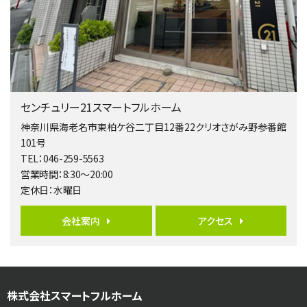
4ＳＬＤＫ
海老名駅
バ15分
・
歩1分
リビングダイニング部分の床暖房完備 車並列2台駐…
第5位
4,190万円
センチュリー21スマートフルホーム
4ＬＤＫ
桜ヶ丘駅
神奈川県海老名市東柏ケ谷二丁目12番22クリオさがみ野参番館
バ14分
・
歩4分
101号
LDK約20帖とゆとりある広さ！WIC、SICの…
TEL：046-259-5563
営業時間：8:30～20:00
第6位
定休日：水曜日
3,598万円
4ＬＤＫ
会社案内
アクセス
長後駅
バ11分
・
歩6分
全棟ＬＤＫは16帖の4ＬＤＫ！食器洗い乾燥機や浴…
第7位
株式会社スマートフルホーム
4,590万円