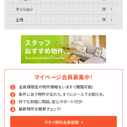
マンション
件
土地
件
マイページ会員募集中！
会員様限定の物件情報を
いますぐ閲覧可能！
条件にあう物件が出たら、
すぐにメールでお知らせ。
何でも気軽に相談。
安心サポート付き！
最新物件を簡単チェック！
今すぐ無料会員登録