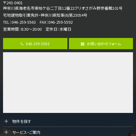
4ＬＤＫ
〒243-0401
海老名駅
神奈川県海老名市東柏ケ谷二丁目12番22クリオさがみ野参番館101号
バ18分
・
歩6分
宅地建物取引業免許・神奈川県知事(6)第23054号
開放感のある角地区画。車３台並列駐車可能です。 …
TEL：046-259-5563 FAX：046-259-5592
営業時間：8:30～20:00 定休日：水曜日
第8位
3,180万円
046-259-5563
お問い合わせフォーム
3ＬＤＫ
海老名駅
バ12分
・
歩7分
大規模開発分譲地内の新築戸建！開発道路は幅員４.…
第9位
3,680万円
4ＬＤＫ
橋本駅
バ19分
・
歩8分
開放感があり日当たり良好な南西・北西角地区画。 …
第10位
物件を探す
3,680万円
サービス・ご案内
4ＬＤＫ