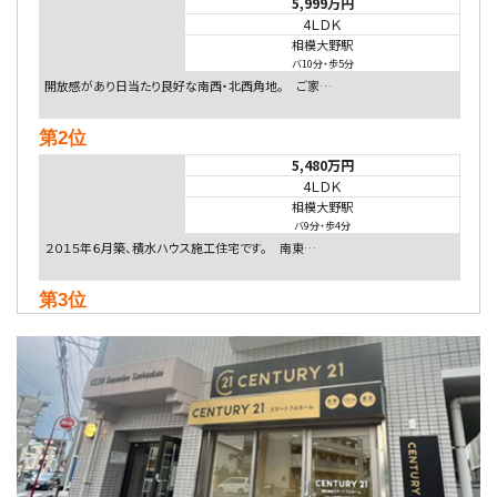
5,999万円
4ＬＤＫ
相模大野駅
バ10分
・
歩5分
開放感があり日当たり良好な南西・北西角地。 ご家…
第2位
5,480万円
4ＬＤＫ
相模大野駅
バ9分
・
歩4分
２０１５年６月築、積水ハウス施工住宅です。 南東…
第3位
4,080万円
4ＬＤＫ
淵野辺駅
歩17分
南側道路に面しており日当たり良好。 キッチンから…
第4位
3,680万円