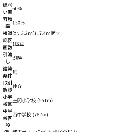
建ぺ
60％
い率
容積
150％
率
接道
[北：3.3ｍ]に7.4ｍ面す
総区
1区画
画数
引渡
即時
し
建築
無
条件
取引
仲介
態様
小学
座間小学校 (551m)
校区
中学
西中学校 (787m)
校区
設