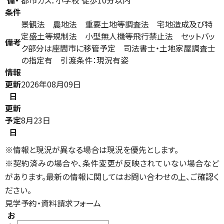
備・
都市ガス．小学校 徒歩10分以内
条件
景観法 農地法 重要土地等調査法 宅地造成及び特
定盛土等規制法 小型無人機等飛行禁止法 セットバッ
備考
ク部分は座間市に移管予定 司法書士・土地家屋調査士
の指定有 引渡条件：現況有姿
情報
更新
2026年08月09日
日
更新
予定
8月23日
日
※情報と現況が異なる場合は現況を優先とします。
※契約済みの場合や、条件変更が反映されていない場合など
があります。最新の情報に関してはお問い合わせの上、ご確認く
ださい。
見学予約・資料請求フォーム
お