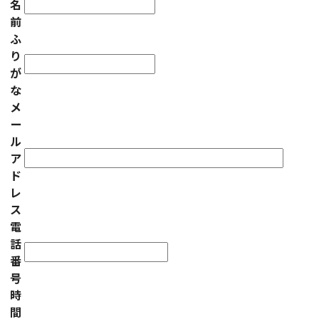
名
前
ふ
り
が
な
メ
ー
ル
ア
ド
レ
ス
電
話
番
号
時
間