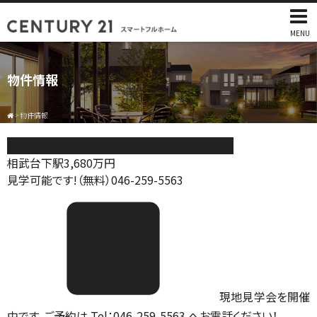
MENU
物件情報
>
物件情報
座間市座間1丁目 建築条件なし売地 3号地
相武台下駅
3,680
万円
見学可能です!（無料）046-259-5563
現地見学会を開催
中です。ご予約は Tel：046-259-5563 へお電話ください！