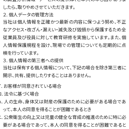
したら、取りやめさせていただきます。
２. 個人データの管理方法
当社は個人情報を正確かつ最新の内容に保つよう努め、不正
なアクセス・改ざん・漏えい・滅失及び毀損から保護するため全
従業員及び役員に対して教育研修を実施しています。また、個
人情報保護規程を設け、現場での管理についても定期的に点
検を行っています。
３. 個人情報の第三者への提供
当社は保有する個人情報について、下記の場合を除き第三者に
開示、共有、提供したりすることはありません。
イ. お客様が同意されている場合
ロ. 法令に基づく場合
ハ. 人の生命、身体又は財産の保護のために必要がある場合であ
って、本人の同意を得ることが困難であるとき
ニ. 公衆衛生の向上又は児童の健全な育成の推進のために特に必
要がある場合であって、本人の同意を得ることが困難であると