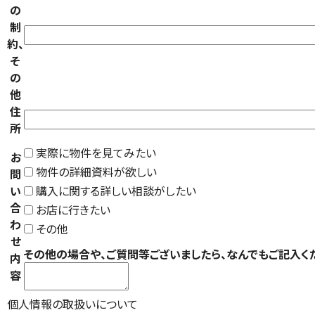
の
制
約、
そ
の
他
住
所
実際に物件を見てみたい
お
物件の詳細資料が欲しい
問
い
購入に関する詳しい相談がしたい
合
お店に行きたい
わ
その他
せ
その他の場合や、ご質問等ございましたら、なんでもご記入く
内
容
個人情報の取扱いについて