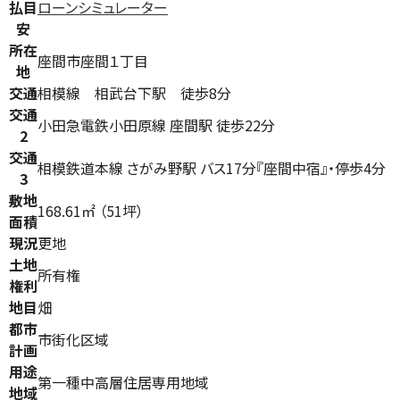
払目
ローンシミュレーター
安
所在
座間市座間１丁目
地
交通
相模線 相武台下駅 徒歩8分
交通
小田急電鉄小田原線 座間駅 徒歩22分
2
交通
相模鉄道本線 さがみ野駅 バス17分『座間中宿』・停歩4分
3
敷地
168.61㎡ （51坪）
面積
現況
更地
土地
所有権
権利
地目
畑
都市
市街化区域
計画
用途
第一種中高層住居専用地域
地域