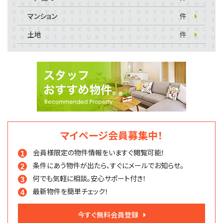
マンション
件
土地
件
マイページ会員募集中！
会員様限定の物件情報を
いますぐ閲覧可能！
条件にあう物件が出たら、
すぐにメールでお知らせ。
何でも気軽に相談。
安心サポート付き！
最新物件を簡単チェック！
今すぐ無料会員登録