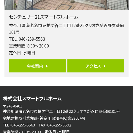
4ＬＤＫ
橋本駅
センチュリー21スマートフルホーム
バ19分
・
歩8分
開放感があり日当たり良好な南西・北西角地区画。 …
神奈川県海老名市東柏ケ谷二丁目12番22クリオさがみ野参番館
101号
第6位
TEL：046-259-5563
3,680万円
営業時間：8:30～20:00
4ＬＤＫ
定休日：水曜日
さがみ野駅
歩17分
ご家族が集まるLDKは１７．５帖とゆとりある広さ…
会社案内
アクセス
第7位
3,990万円
4ＬＤＫ
古淵駅
株式会社スマートフルホーム
バ12分
・
歩4分
〒243-0401
並列２台駐車可。１階はリビングと水まわりをまとめ…
神奈川県海老名市東柏ケ谷二丁目12番22クリオさがみ野参番館101号
宅地建物取引業免許・神奈川県知事(6)第23054号
第8位
TEL：046-259-5563 FAX：046-259-5592
3,680万円
営業時間：8:30～20:00 定休日：水曜日