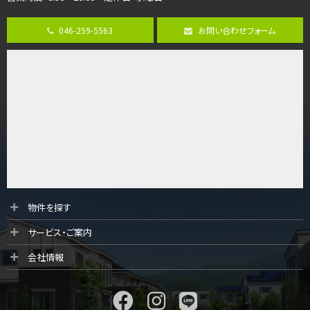
4ＳＬＤＫ
海老名駅
バ15分
・
歩1分
046-259-5563
お問い合わせフォーム
リビングダイニング部分の床暖房完備 車並列2台駐…
第9位
3,598万円
4ＬＤＫ
長後駅
バ11分
・
歩6分
全棟ＬＤＫは16帖の4ＬＤＫ！食器洗い乾燥機や浴…
第10位
4,190万円
4ＬＤＫ
物件を探す
桜ヶ丘駅
サービス・ご案内
バ14分
・
歩4分
LDK約20帖とゆとりある広さ！WIC、SICの…
会社情報