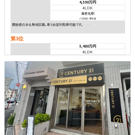
4,590万円
4ＬＤＫ
海老名駅
バ18分
・
歩6分
開放感のある角地区画。車３台並列駐車可能です。 …
第3位
5,480万円
4ＬＤＫ
相模大野駅
バ9分
・
歩4分
２０１５年６月築、積水ハウス施工住宅です。 南東…
第4位
4,080万円
4ＬＤＫ
淵野辺駅
歩17分
南側道路に面しており日当たり良好。 キッチンから…
第5位
3,680万円