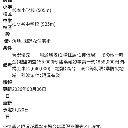
小学
杉本小学校 (505m)
校区
中学
柏ケ谷中学校 (925m)
校区
設
備・
角地．閑静な住宅街
条件
現況優先 用途地域(１種住居・1種低層) その他一時
金(地盤調査：55,000円 建築確認申請一式：858,000円 外
備考
構工事：2,640,000) 地勢：高台 法令等制限：準防火地
域 引渡条件：現況有姿
情報
更新
2026年08月06日
日
更新
予定
8月20日
日
※情報と現況が異なる場合は現況を優先とします。