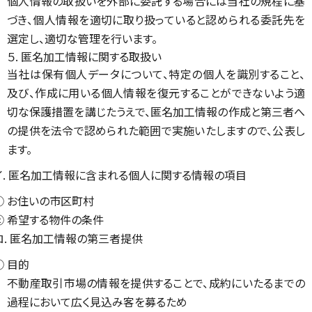
個人情報の取扱いを外部に委託する場合には当社の規程に基
づき、個人情報を適切に取り扱っていると認められる委託先を
選定し、適切な管理を行います。
５. 匿名加工情報に関する取扱い
当社は保有個人データについて、特定の個人を識別すること、
及び、作成に用いる個人情報を復元することができないよう適
切な保護措置を講じたうえで、匿名加工情報の作成と第三者へ
の提供を法令で認められた範囲で実施いたしますので、公表し
ます。
イ. 匿名加工情報に含まれる個人に関する情報の項目
① お住いの市区町村
② 希望する物件の条件
ロ. 匿名加工情報の第三者提供
① 目的
不動産取引市場の情報を提供することで、成約にいたるまでの
過程において広く見込み客を募るため