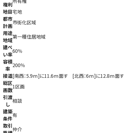
所有権
権利
地目
宅地
都市
市街化区域
計画
用途
第一種住居地域
地域
建ぺ
60％
い率
容積
200％
率
接道
[南西：5.9ｍ]に11.6ｍ面す [北西：6ｍ]に12.8ｍ面す
総区
1区画
画数
引渡
相談
し
建築
有
条件
取引
仲介
態様