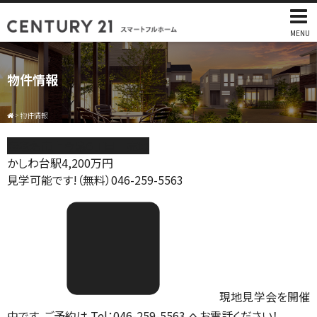
MENU
物件情報
>
物件情報
海老名市上今泉6丁目 売地
かしわ台駅
4,200
万円
見学可能です!（無料）046-259-5563
現地見学会を開催
中です。ご予約は Tel：046-259-5563 へお電話ください！