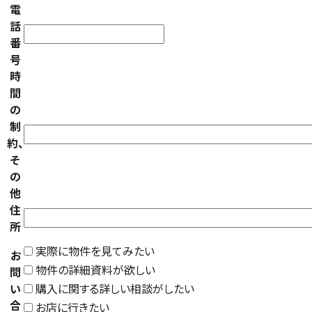
電
話
番
号
時
間
の
制
約、
そ
の
他
住
所
実際に物件を見てみたい
お
物件の詳細資料が欲しい
問
い
購入に関する詳しい相談がしたい
合
お店に行きたい