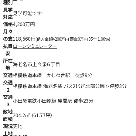
種別
見学
見学可能です!
対応
価格
4,200万円
月々
の支
118,560円
(借入金額4200万円 頭金0万円 35年 1.00％)
払目
ローンシミュレーター
安
所在
海老名市上今泉６丁目
地
交通
相模鉄道本線 かしわ台駅 徒歩9分
交通
相模鉄道本線 海老名駅 バス21分『北部公園』・停歩3分
2
交通
小田急電鉄小田原線 座間駅 徒歩23分
3
敷地
204.2㎡ （61.77坪）
面積
現況
更地
土地