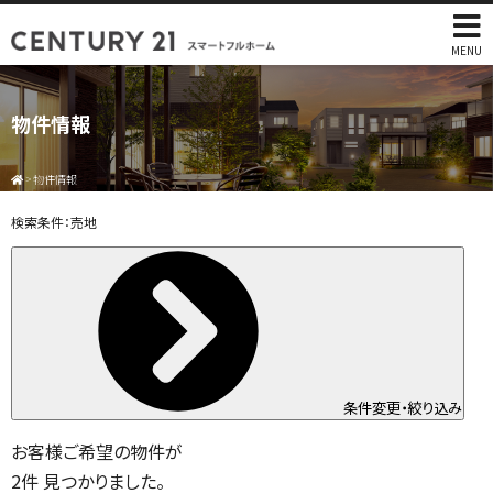
MENU
物件情報
>
物件情報
検索条件：
売地
条件変更・絞り込み
お客様ご希望の物件が
2
件
見つかりました。