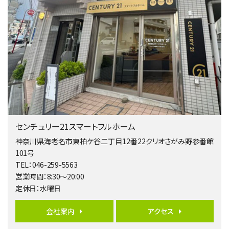
２０１５年６月築、積水ハウス施工住宅です。 南東…
第4位
4,080万円
4ＬＤＫ
淵野辺駅
歩17分
南側道路に面しており日当たり良好。 キッチンから…
第5位
3,680万円
センチュリー21スマートフルホーム
4ＬＤＫ
橋本駅
神奈川県海老名市東柏ケ谷二丁目12番22クリオさがみ野参番館
バ19分
・
歩8分
101号
開放感があり日当たり良好な南西・北西角地区画。 …
TEL：046-259-5563
営業時間：8:30～20:00
第6位
定休日：水曜日
3,680万円
4ＳＬＤＫ
会社案内
アクセス
海老名駅
バ15分
・
歩1分