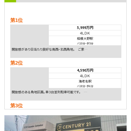
第1位
5,999万円
4ＬＤＫ
相模大野駅
バ10分
・
歩5分
開放感があり日当たり良好な南西・北西角地。 ご家…
第2位
4,590万円
4ＬＤＫ
海老名駅
バ18分
・
歩6分
開放感のある角地区画。車３台並列駐車可能です。 …
第3位
5,480万円
4ＬＤＫ
相模大野駅
バ9分
・
歩4分