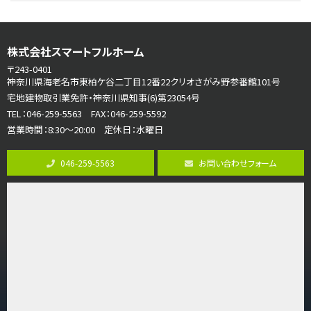
リビングダイニング部分の床暖房完備 車並列2台駐…
第7位
株式会社スマートフルホーム
3,680万円
4ＬＤＫ
〒243-0401
さがみ野駅
神奈川県海老名市東柏ケ谷二丁目12番22クリオさがみ野参番館101号
歩17分
宅地建物取引業免許・神奈川県知事(6)第23054号
ご家族が集まるLDKは１７．５帖とゆとりある広さ…
TEL：046-259-5563 FAX：046-259-5592
営業時間：8:30～20:00 定休日：水曜日
第8位
3,990万円
046-259-5563
お問い合わせフォーム
4ＬＤＫ
古淵駅
バ12分
・
歩4分
並列２台駐車可。１階はリビングと水まわりをまとめ…
第9位
3,598万円
4ＬＤＫ
長後駅
バ11分
・
歩6分
全棟ＬＤＫは16帖の4ＬＤＫ！食器洗い乾燥機や浴…