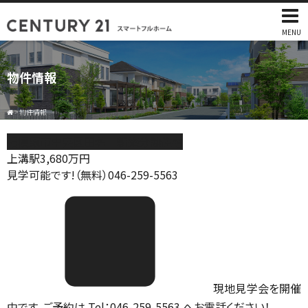
MENU
物件情報
>
物件情報
相模原市中央区田名 新築分譲住宅
上溝駅
3,680
万円
見学可能です!（無料）046-259-5563
現地見学会を開催
中です。ご予約は Tel：046-259-5563 へお電話ください！