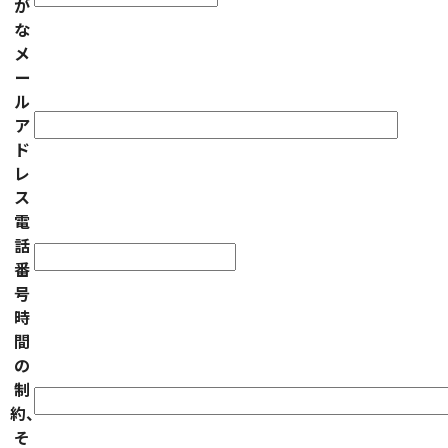
が
な
メ
ー
ル
ア
ド
レ
ス
電
話
番
号
時
間
の
制
約、
そ