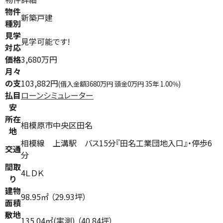
物件
新築戸建
種別
見学
見学可能です!
対応
価格
3,680万円
月々
の支
103,882円
(借入金額3680万円 頭金0万円 35年 1.00％)
払目
ローンシミュレーター
安
所在
相模原市中央区田名
地
相模線 上溝駅 バス15分『田名工業団地入口』・停歩6
交通
分
間取
4ＬＤＫ
り
建物
98.95㎡ （29.93坪）
面積
敷地
135.04㎡(実測) （40.84坪）