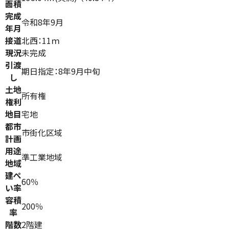
面積
完成
令和8年9月
年月
接道
北西：11ｍ
現況
未完成
引渡
期日指定：8年9月中旬
し
土地
所有権
権利
地目
宅地
都市
市街化区域
計画
用途
準工業地域
地域
建ぺ
60％
い率
容積
200％
率
階数
2階建