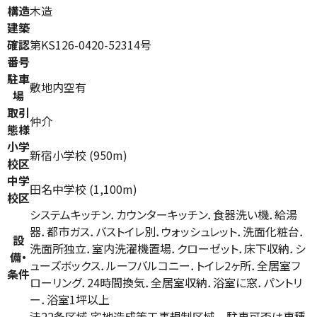
構造
木造
建築
確認
第KS126-0420-52314号
番号
駐車
敷地内空有
場
取引
仲介
態様
小学
新宿小学校 (950m)
校区
中学
田名中学校 (1,100m)
校区
システムキッチン．カウンターキッチン．食器洗い機．給湯
器．都市ガス．バストイレ別．ウォッシュレット．洗面化粧台．
設
洗面所独立．室内洗濯機置場．クローゼット．床下収納．シ
備・
ューズボックス．ルーフバルコニー．トイレ2ヶ所．全居室フ
条件
ローリング．24時間換気．全居室収納．浴室に窓．パントリ
ー．浴室1坪以上
法22条区域 宅地造成等工事規制区域 駐車可否は車種