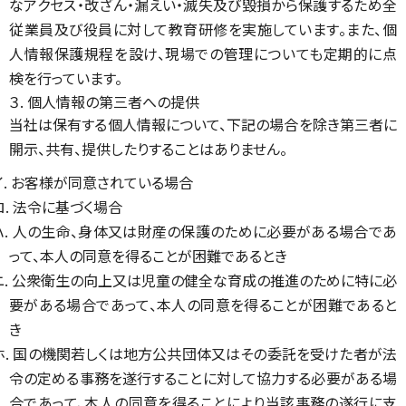
なアクセス・改ざん・漏えい・滅失及び毀損から保護するため全
従業員及び役員に対して教育研修を実施しています。また、個
人情報保護規程を設け、現場での管理についても定期的に点
検を行っています。
３. 個人情報の第三者への提供
当社は保有する個人情報について、下記の場合を除き第三者に
開示、共有、提供したりすることはありません。
イ. お客様が同意されている場合
ロ. 法令に基づく場合
ハ. 人の生命、身体又は財産の保護のために必要がある場合であ
って、本人の同意を得ることが困難であるとき
ニ. 公衆衛生の向上又は児童の健全な育成の推進のために特に必
要がある場合であって、本人の同意を得ることが困難であると
き
ホ. 国の機関若しくは地方公共団体又はその委託を受けた者が法
令の定める事務を遂行することに対して協力する必要がある場
合であって、本人の同意を得ることにより当該事務の遂行に支