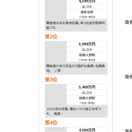
4,590万円
4ＬＤＫ
海老名駅
バ18分
・
歩6分
海
開放感のある角地区画。車３台並列駐車可
能です。 …
第2位
5,999万円
4ＬＤＫ
相模大野駅
バ10分
・
歩5分
開放感があり日当たり良好な南西・北西角
地。 ご家…
海
第3位
5,480万円
4ＬＤＫ
相模大野駅
バ9分
・
歩4分
２０１５年６月築、積水ハウス施工住宅で
す。 南東…
第4位
海
4,080万円