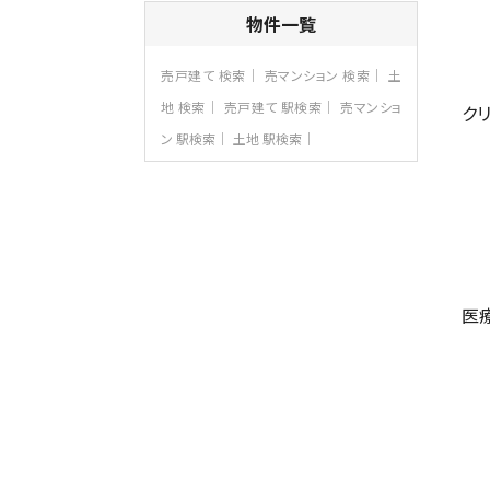
4ＳＬＤＫ
物件一覧
海老名駅
バ15分
・
歩1分
リビングダイニング部分の床暖房完備 車
売戸建て 検索
売マンション 検索
土
並列2台駐…
地 検索
売戸建て 駅検索
売マンショ
クリ
第8位
ン 駅検索
土地 駅検索
3,990万円
4ＬＤＫ
古淵駅
バ12分
・
歩4分
並列２台駐車可。１階はリビングと水まわり
をまとめ…
第9位
4,190万円
医
4ＬＤＫ
桜ヶ丘駅
バ14分
・
歩4分
LDK約20帖とゆとりある広さ！WIC、SIC
の…
第10位
3,598万円
4ＬＤＫ