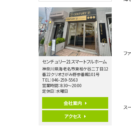
4ＬＤＫ
淵野辺駅
歩17分
南側道路に面しており日当たり良好。 キ
ッチンから…
第5位
3,680万円
4ＬＤＫ
橋本駅
フ
バ19分
・
歩8分
センチュリー21スマートフルホーム
開放感があり日当たり良好な南西・北西角
地区画。 …
神奈川県海老名市東柏ケ谷二丁目12
番22クリオさがみ野参番館101号
第6位
TEL：046-259-5563
3,680万円
営業時間：8:30～20:00
4ＬＤＫ
定休日：水曜日
さがみ野駅
歩17分
会社案内
ご家族が集まるLDKは１７．５帖とゆとりあ
ス
る広さ…
アクセス
第7位
3,680万円