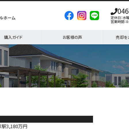
046
定休日：水
営業時間：8:
購入ガイド
お客様の声
売却を
老名市社家2丁目 新築戸建 全10棟 10号棟
家駅
3,180
万円