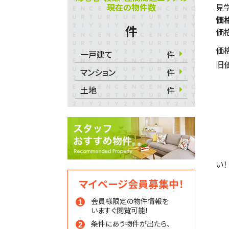
現在の物件数
見学
価
件
価
価
一戸建て
件
旧
マンション
件
土地
件
い！
マイページ会員募集中！
会員様限定の物件情報を
いますぐ閲覧可能！
条件にあう物件が出たら、