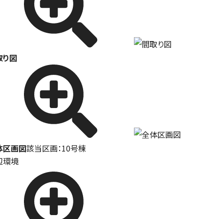
取り図
体区画図
該当区画：10号棟
辺環境