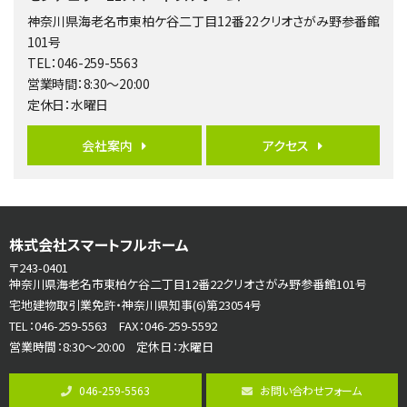
橋本駅
神奈川県海老名市東柏ケ谷二丁目12番22クリオさがみ野参番館
バ19分
・
歩8分
101号
開放感があり日当たり良好な南西・北西角地区画。 …
TEL：046-259-5563
営業時間：8:30～20:00
第6位
定休日：水曜日
3,680万円
4ＳＬＤＫ
会社案内
アクセス
海老名駅
バ15分
・
歩1分
リビングダイニング部分の床暖房完備 車並列2台駐…
第7位
株式会社スマートフルホーム
3,680万円
4ＬＤＫ
〒243-0401
さがみ野駅
神奈川県海老名市東柏ケ谷二丁目12番22クリオさがみ野参番館101号
歩17分
宅地建物取引業免許・神奈川県知事(6)第23054号
ご家族が集まるLDKは１７．５帖とゆとりある広さ…
TEL：046-259-5563 FAX：046-259-5592
営業時間：8:30～20:00 定休日：水曜日
第8位
3,990万円
046-259-5563
お問い合わせフォーム
4ＬＤＫ