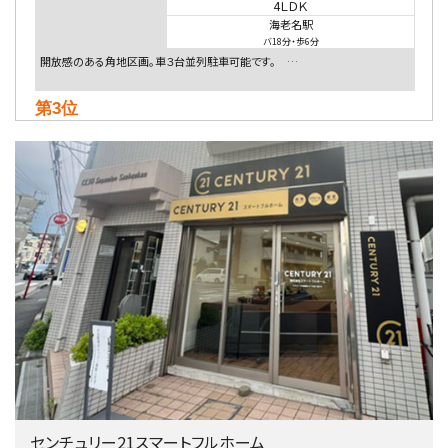
4ＬＤＫ
海老名駅
バ18分
・
歩6分
開放感のある角地区画。車３台並列駐車可能です。 …
第3位
5,480万円
4ＬＤＫ
相模大野駅
バ9分
・
歩4分
２０１５年６月築、積水ハウス施工住宅です。 南東…
第4位
4,080万円
4ＬＤＫ
淵野辺駅
歩17分
南側道路に面しており日当たり良好。 キッチンから…
第5位
3,680万円
センチュリー21スマートフルホーム
4ＬＤＫ