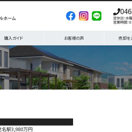
046
定休日：水
営業時間：8:
購入ガイド
お客様の声
売却を
瀬市小園 新築戸建 全7棟 2号棟
老名駅
3,980
万円