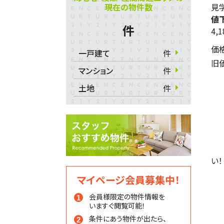
現在の物件数
見学
値
件
4,
価
一戸建て
件
旧
マンション
件
土地
件
い！
マイページ会員募集中！
会員様限定の物件情報を
いますぐ閲覧可能！
条件にあう物件が出たら、