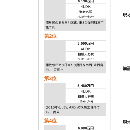
4,590万円
4ＬＤＫ
海老名駅
現
バ18分
・
歩6分
開放感のある角地区画。車３台並列駐車可
能です。 …
第2位
5,999万円
4ＬＤＫ
相模大野駅
バ10分
・
歩5分
開放感があり日当たり良好な南西・北西角
前
地。 ご家…
第3位
5,480万円
4ＬＤＫ
相模大野駅
バ9分
・
歩4分
２０１５年６月築、積水ハウス施工住宅で
す。 南東…
第4位
現
4,080万円