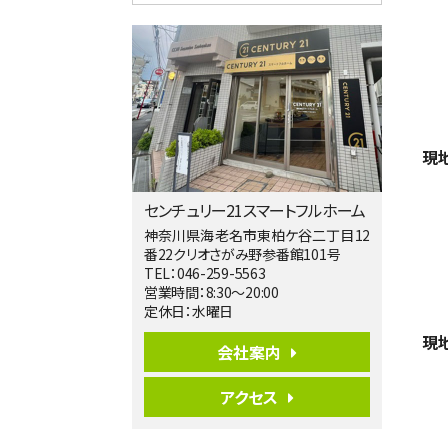
4ＬＤＫ
淵野辺駅
歩17分
南側道路に面しており日当たり良好。 キ
ッチンから…
第5位
3,680万円
現
4ＬＤＫ
橋本駅
バ19分
・
歩8分
センチュリー21スマートフルホーム
開放感があり日当たり良好な南西・北西角
地区画。 …
神奈川県海老名市東柏ケ谷二丁目12
番22クリオさがみ野参番館101号
第6位
TEL：046-259-5563
3,680万円
営業時間：8:30～20:00
4ＳＬＤＫ
定休日：水曜日
海老名駅
現
バ15分
・
歩1分
会社案内
リビングダイニング部分の床暖房完備 車
並列2台駐…
アクセス
第7位
3,680万円