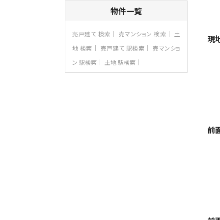
4ＬＤＫ
物件一覧
さがみ野駅
歩17分
ご家族が集まるLDKは１７．５帖とゆとりあ
売戸建て 検索
売マンション 検索
土
る広さ…
現
地 検索
売戸建て 駅検索
売マンショ
第8位
ン 駅検索
土地 駅検索
3,598万円
4ＬＤＫ
長後駅
バ11分
・
歩6分
全棟ＬＤＫは16帖の4ＬＤＫ！食器洗い乾燥
機や浴…
第9位
前
4,190万円
4ＬＤＫ
桜ヶ丘駅
バ14分
・
歩4分
LDK約20帖とゆとりある広さ！WIC、SIC
の…
第10位
3,990万円
4ＬＤＫ