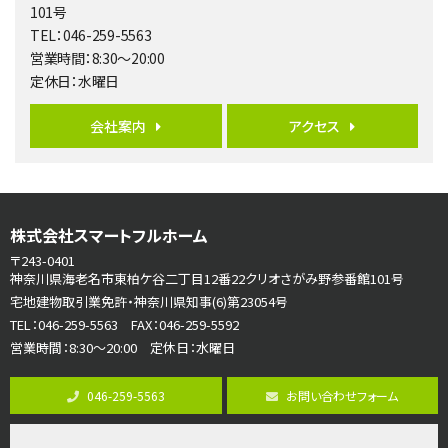
101号
開放感があり日当たり良好な南西・北西角地区画。 …
TEL：046-259-5563
営業時間：8:30～20:00
第6位
定休日：水曜日
3,680万円
4ＳＬＤＫ
会社案内
アクセス
海老名駅
バ15分
・
歩1分
リビングダイニング部分の床暖房完備 車並列2台駐…
第7位
株式会社スマートフルホーム
3,680万円
4ＬＤＫ
〒243-0401
さがみ野駅
神奈川県海老名市東柏ケ谷二丁目12番22クリオさがみ野参番館101号
歩17分
宅地建物取引業免許・神奈川県知事(6)第23054号
ご家族が集まるLDKは１７．５帖とゆとりある広さ…
TEL：046-259-5563 FAX：046-259-5592
営業時間：8:30～20:00 定休日：水曜日
第8位
3,990万円
046-259-5563
お問い合わせフォーム
4ＬＤＫ
古淵駅
バ12分
・
歩4分