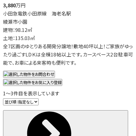
3,880
万円
小田急電鉄小田原線 海老名駅
綾瀬市小園
建物：98.12㎡
土地：135.03㎡
全7区画のゆとりある開発分譲地！敷地40坪以上！ご家族がゆっ
たり過ごすLDＫは全棟18帖以上です。カースペース2台駐車可
能で、お車による来客時も便利です。
1
～
3
件目を表示しています