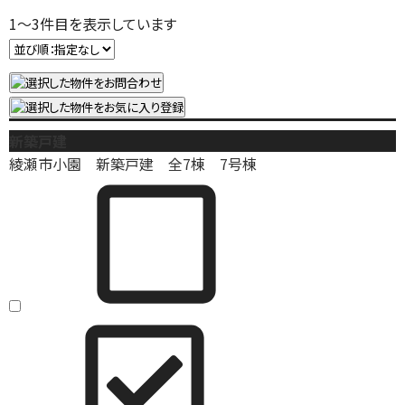
1
～
3
件目を表示しています
新築戸建
綾瀬市小園 新築戸建 全7棟 7号棟