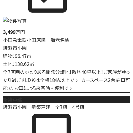
3,499
万円
小田急電鉄小田原線 海老名駅
綾瀬市小園
建物：96.47㎡
土地：138.62㎡
全7区画のゆとりある開発分譲地！敷地40坪以上！ご家族がゆっ
たり過ごすLDＫは全棟18帖以上です。カースペース2台駐車可
能で、お車による来客時も便利です。
新築戸建
綾瀬市小園 新築戸建 全7棟 4号棟