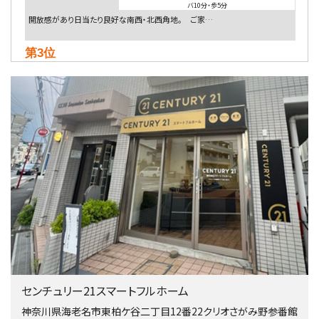
バ10分
・
歩5分
開放感があり日当たり良好な南西・北西角地。 ご家…
第3位
5,480万円
4ＬＤＫ
相模大野駅
バ9分
・
歩4分
２０１５年６月築、積水ハウス施工住宅です。 南東…
第4位
4,080万円
4ＬＤＫ
淵野辺駅
歩17分
南側道路に面しており日当たり良好。 キッチンから…
第5位
3,680万円
センチュリー21スマートフルホーム
4ＬＤＫ
橋本駅
神奈川県海老名市東柏ケ谷二丁目12番22クリオさがみ野参番館
バ19分
・
歩8分