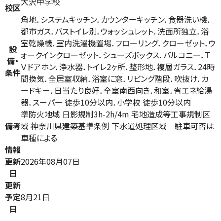
大沢中学校
校区
角地．システムキッチン．カウンターキッチン．食器洗い機．
都市ガス．バストイレ別．ウォッシュレット．洗面所独立．浴
室乾燥機．室内洗濯機置場．フローリング．クローゼット．ウ
設
ォークインクローゼット．シューズボックス．バルコニー．Ｔ
備・
Ｖドアホン．浄水器．トイレ2ヶ所．整形地．複層ガラス．24時
条件
間換気．全居室収納．浴室に窓．リビング階段．吹抜け．カ
ードキー．日当たり良好．全室南西向き．和室．省エネ給湯
器．スーパー 徒歩10分以内．小学校 徒歩10分以内
準防火地域 日影規制3h-2h/4m 宅地造成等工事規制区
備考
域 神奈川県建築基準条例 下水道処理区域 駐車可否は
車種による
情報
更新
2026年08月07日
日
更新
予定
8月21日
日