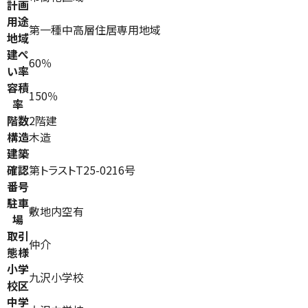
計画
用途
第一種中高層住居専用地域
地域
建ぺ
60％
い率
容積
150％
率
階数
2階建
構造
木造
建築
確認
第トラストT25-0216号
番号
駐車
敷地内空有
場
取引
仲介
態様
小学
九沢小学校
校区
中学