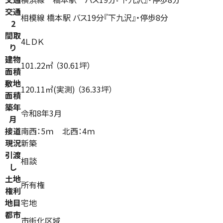
交通
相模線 橋本駅 バス19分『下九沢』・停歩8分
2
間取
4ＬＤＫ
り
建物
101.22㎡ （30.61坪）
面積
敷地
120.11㎡(実測) （36.33坪）
面積
築年
令和8年3月
月
接道
南西：5ｍ 北西：4ｍ
現況
新築
引渡
相談
し
土地
所有権
権利
地目
宅地
都市
市街化区域