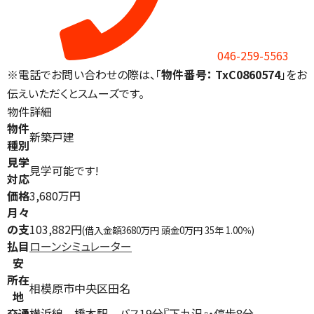
046-259-5563
※電話でお問い合わせの際は、「
物件番号： TxC0860574
」をお
伝えいただくとスムーズです。
物件詳細
物件
新築戸建
種別
見学
見学可能です!
対応
価格
3,680万円
月々
の支
103,882円
(借入金額3680万円 頭金0万円 35年 1.00％)
払目
ローンシミュレーター
安
所在
相模原市中央区田名
地
交通
横浜線 橋本駅 バス19分『下九沢』・停歩8分