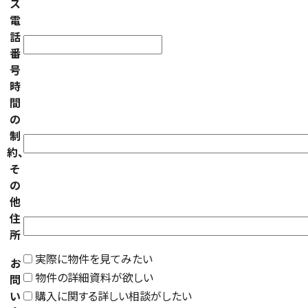
ス
電
話
番
号
時
間
の
制
約、
そ
の
他
住
所
実際に物件を見てみたい
お
物件の詳細資料が欲しい
問
い
購入に関する詳しい相談がしたい