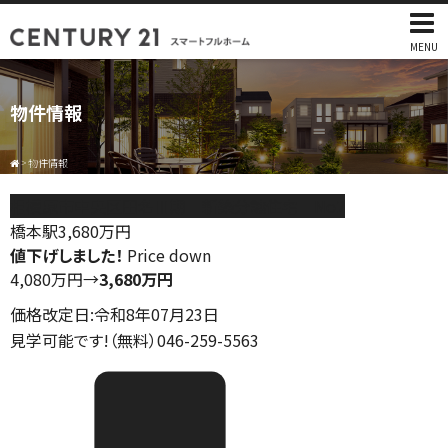
MENU
物件情報
>
物件情報
相模原市中央区田名Ⅲ期 新築分譲住宅 No2
橋本駅
3,680
万円
値下げしました！
Price down
4,080万円
→
3,680万円
価格改定日:令和8年07月23日
見学可能です!（無料）046-259-5563