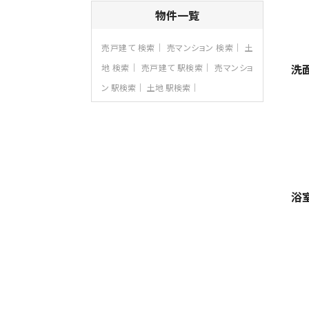
4ＳＬＤＫ
物件一覧
海老名駅
バ15分
・
歩1分
リビングダイニング部分の床暖房完備 車
売戸建て 検索
売マンション 検索
土
並列2台駐…
洗
地 検索
売戸建て 駅検索
売マンショ
第8位
ン 駅検索
土地 駅検索
3,990万円
4ＬＤＫ
古淵駅
バ12分
・
歩4分
並列２台駐車可。１階はリビングと水まわり
をまとめ…
第9位
4,190万円
浴
4ＬＤＫ
桜ヶ丘駅
バ14分
・
歩4分
LDK約20帖とゆとりある広さ！WIC、SIC
の…
第10位
3,598万円
4ＬＤＫ