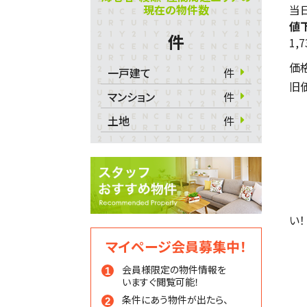
現在の物件数
当日
値
件
1,
価
一戸建て
件
旧
マンション
件
土地
件
い！
マイページ会員募集中！
会員様限定の物件情報を
いますぐ閲覧可能！
条件にあう物件が出たら、