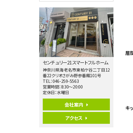
4ＬＤＫ
淵野辺駅
歩17分
南側道路に面しており日当たり良好。 キ
ッチンから…
第5位
3,680万円
4ＬＤＫ
居
橋本駅
バ19分
・
歩8分
センチュリー21スマートフルホーム
開放感があり日当たり良好な南西・北西角
地区画。 …
神奈川県海老名市東柏ケ谷二丁目12
番22クリオさがみ野参番館101号
第6位
TEL：046-259-5563
3,680万円
営業時間：8:30～20:00
4ＬＤＫ
定休日：水曜日
さがみ野駅
歩17分
会社案内
キ
ご家族が集まるLDKは１７．５帖とゆとりあ
る広さ…
アクセス
第7位
3,680万円