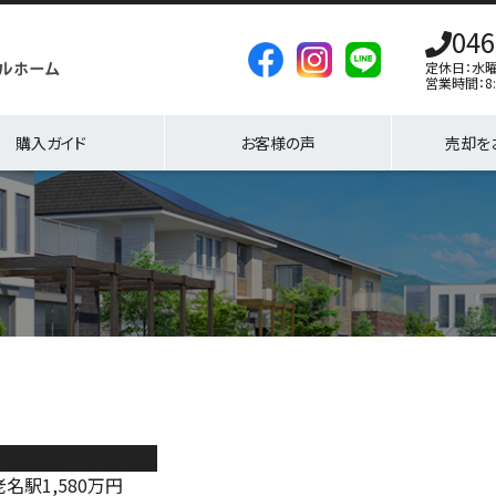
046
定休日：水
営業時間：8:
購入ガイド
お客様の声
売却を
イヤルステージ海老名
老名駅
1,580
万円