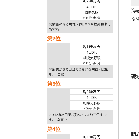
4,590万円
4ＬＤＫ
海
海老名駅
※
バ18分
・
歩6分
開放感のある角地区画。車３台並列駐車可
能です。 …
第2位
5,999万円
4ＬＤＫ
相模大野駅
バ10分
・
歩5分
開放感があり日当たり良好な南西・北西角
地。 ご家…
現
第3位
5,480万円
4ＬＤＫ
相模大野駅
バ9分
・
歩4分
２０１５年６月築、積水ハウス施工住宅で
す。 南東…
第4位
間
4,080万円