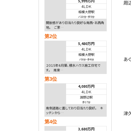
5,999万円
周
4ＬＤＫ
相模大野駅
バ10分
・
歩5分
開放感があり日当たり良好な南西・北西角
地。 ご家…
第2位
5,480万円
4ＬＤＫ
相模大野駅
あ
バ9分
・
歩4分
２０１５年６月築、積水ハウス施工住宅で
す。 南東…
第3位
4,080万円
4ＬＤＫ
淵野辺駅
歩17分
南側道路に面しており日当たり良好。 キ
津
ッチンから…
第4位
3,680万円