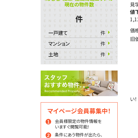
現在の物件数
見学
値
件
1,
価
一戸建て
件
旧
マンション
件
土地
件
い！
マイページ会員募集中！
会員様限定の物件情報を
いますぐ閲覧可能！
条件にあう物件が出たら、