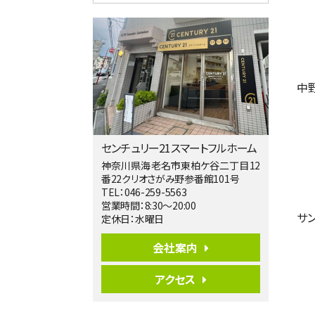
4ＳＬＤＫ
海老名駅
バ15分
・
歩1分
リビングダイニング部分の床暖房完備 車
並列2台駐…
第5位
中
3,598万円
4ＬＤＫ
長後駅
バ11分
・
歩6分
センチュリー21スマートフルホーム
全棟ＬＤＫは16帖の4ＬＤＫ！食器洗い乾燥
機や浴…
神奈川県海老名市東柏ケ谷二丁目12
番22クリオさがみ野参番館101号
第6位
TEL：046-259-5563
4,190万円
営業時間：8:30～20:00
4ＬＤＫ
サ
定休日：水曜日
桜ヶ丘駅
バ14分
・
歩4分
会社案内
LDK約20帖とゆとりある広さ！WIC、SIC
の…
アクセス
第7位
3,680万円