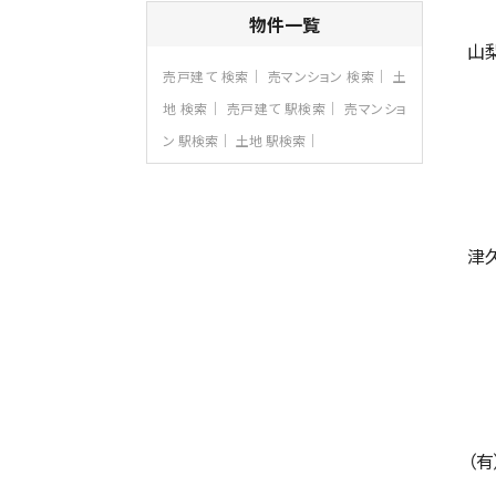
4ＬＤＫ
物件一覧
さがみ野駅
歩17分
山
ご家族が集まるLDKは１７．５帖とゆとりあ
売戸建て 検索
売マンション 検索
土
る広さ…
地 検索
売戸建て 駅検索
売マンショ
第8位
ン 駅検索
土地 駅検索
3,680万円
4ＬＤＫ
橋本駅
バ19分
・
歩8分
開放感があり日当たり良好な南西・北西角
地区画。 …
津
第9位
3,180万円
3ＬＤＫ
海老名駅
バ12分
・
歩7分
大規模開発分譲地内の新築戸建！開発道
路は幅員４.…
第10位
（
3,990万円
4ＬＤＫ