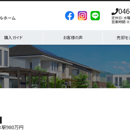
046
定休日：水
営業時間：8:
購入ガイド
お客様の声
売却を
地
本駅
980
万円