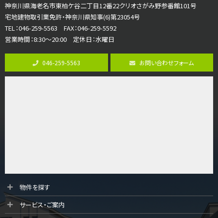
古淵駅
神奈川県海老名市東柏ケ谷二丁目12番22クリオさがみ野参番館101号
バ12分
・
歩4分
宅地建物取引業免許・神奈川県知事(6)第23054号
並列２台駐車可。１階はリビングと水まわりをまとめ…
TEL：046-259-5563 FAX：046-259-5592
営業時間：8:30～20:00 定休日：水曜日
第8位
3,680万円
046-259-5563
お問い合わせフォーム
4ＳＬＤＫ
海老名駅
バ15分
・
歩1分
リビングダイニング部分の床暖房完備 車並列2台駐…
第9位
3,598万円
4ＬＤＫ
長後駅
バ11分
・
歩6分
全棟ＬＤＫは16帖の4ＬＤＫ！食器洗い乾燥機や浴…
第10位
物件を探す
4,190万円
サービス・ご案内
4ＬＤＫ
桜ヶ丘駅