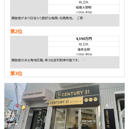
4ＬＤＫ
相模大野駅
バ10分
・
歩5分
開放感があり日当たり良好な南西・北西角地。 ご家…
第2位
4,590万円
4ＬＤＫ
海老名駅
バ18分
・
歩6分
開放感のある角地区画。車３台並列駐車可能です。 …
第3位
5,480万円
4ＬＤＫ
相模大野駅
バ9分
・
歩4分
２０１５年６月築、積水ハウス施工住宅です。 南東…
第4位
4,080万円
4ＬＤＫ