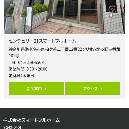
淵野辺駅
歩17分
南側道路に面しており日当たり良好。 キッチンから…
第5位
3,680万円
センチュリー21スマートフルホーム
4ＬＤＫ
橋本駅
神奈川県海老名市東柏ケ谷二丁目12番22クリオさがみ野参番館
バ19分
・
歩8分
101号
開放感があり日当たり良好な南西・北西角地区画。 …
TEL：046-259-5563
営業時間：8:30～20:00
第6位
定休日：水曜日
3,680万円
4ＬＤＫ
会社案内
アクセス
さがみ野駅
歩17分
ご家族が集まるLDKは１７．５帖とゆとりある広さ…
第7位
株式会社スマートフルホーム
3,990万円
4ＬＤＫ
〒243-0401