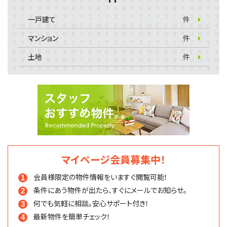
一戸建て
件
マンション
件
土地
件
マイページ会員募集中！
会員様限定の物件情報を
いますぐ閲覧可能！
条件にあう物件が出たら、
すぐにメールでお知らせ。
何でも気軽に相談。
安心サポート付き！
最新物件を簡単チェック！