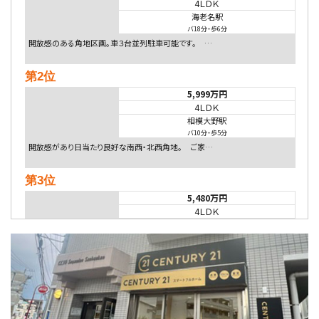
4ＬＤＫ
海老名駅
バ18分
・
歩6分
開放感のある角地区画。車３台並列駐車可能です。 …
第2位
5,999万円
4ＬＤＫ
相模大野駅
バ10分
・
歩5分
開放感があり日当たり良好な南西・北西角地。 ご家…
第3位
5,480万円
4ＬＤＫ
相模大野駅
バ9分
・
歩4分
２０１５年６月築、積水ハウス施工住宅です。 南東…
第4位
4,080万円
4ＬＤＫ