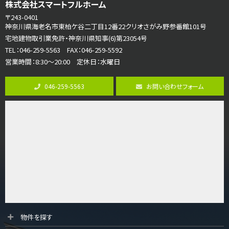
海老名駅
株式会社スマートフルホーム
バ15分
・
歩1分
〒243-0401
リビングダイニング部分の床暖房完備 車並列2台駐…
神奈川県海老名市東柏ケ谷二丁目12番22クリオさがみ野参番館101号
宅地建物取引業免許・神奈川県知事(6)第23054号
第8位
TEL：046-259-5563 FAX：046-259-5592
3,990万円
営業時間：8:30～20:00 定休日：水曜日
4ＬＤＫ
古淵駅
バ12分
・
歩4分
046-259-5563
お問い合わせフォーム
並列２台駐車可。１階はリビングと水まわりをまとめ…
第9位
4,190万円
4ＬＤＫ
桜ヶ丘駅
バ14分
・
歩4分
LDK約20帖とゆとりある広さ！WIC、SICの…
第10位
3,598万円
4ＬＤＫ
物件を探す
長後駅