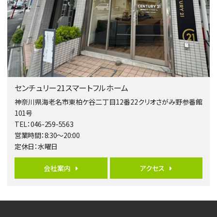
淵野辺駅
歩17分
南側道路に面しており日当たり良好。 キッチンから…
第5位
3,680万円
4ＬＤＫ
橋本駅
センチュリー21スマートフルホーム
バ19分
・
歩8分
開放感があり日当たり良好な南西・北西角地区画。 …
神奈川県海老名市東柏ケ谷二丁目12番22クリオさがみ野参番館
101号
第6位
TEL：046-259-5563
3,680万円
営業時間：8:30～20:00
4ＬＤＫ
定休日：水曜日
さがみ野駅
歩17分
ご家族が集まるLDKは１７．５帖とゆとりある広さ…
会社案内
アクセス
第7位
3,680万円
4ＳＬＤＫ