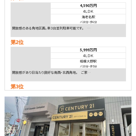
4,590万円
4ＬＤＫ
海老名駅
バ18分
・
歩6分
開放感のある角地区画。車３台並列駐車可能です。 …
第2位
5,999万円
4ＬＤＫ
相模大野駅
バ10分
・
歩5分
開放感があり日当たり良好な南西・北西角地。 ご家…
第3位
5,480万円
4ＬＤＫ
相模大野駅
バ9分
・
歩4分
２０１５年６月築、積水ハウス施工住宅です。 南東…
第4位