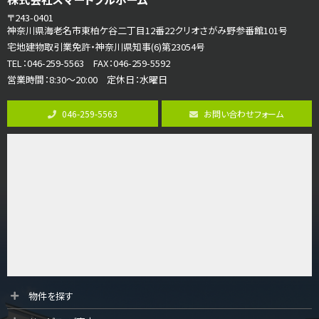
4ＳＬＤＫ
〒243-0401
海老名駅
神奈川県海老名市東柏ケ谷二丁目12番22クリオさがみ野参番館101号
バ15分
・
歩1分
宅地建物取引業免許・神奈川県知事(6)第23054号
リビングダイニング部分の床暖房完備 車並列2台駐…
TEL：046-259-5563 FAX：046-259-5592
営業時間：8:30～20:00 定休日：水曜日
第8位
3,990万円
046-259-5563
お問い合わせフォーム
4ＬＤＫ
古淵駅
バ12分
・
歩4分
並列２台駐車可。１階はリビングと水まわりをまとめ…
第9位
4,190万円
4ＬＤＫ
桜ヶ丘駅
バ14分
・
歩4分
LDK約20帖とゆとりある広さ！WIC、SICの…
第10位
物件を探す
3,598万円