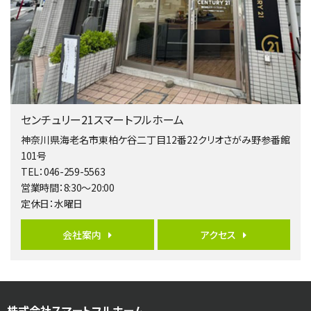
4,080万円
4ＬＤＫ
淵野辺駅
歩17分
南側道路に面しており日当たり良好。 キッチンから…
第5位
3,680万円
センチュリー21スマートフルホーム
4ＬＤＫ
橋本駅
神奈川県海老名市東柏ケ谷二丁目12番22クリオさがみ野参番館
バ19分
・
歩8分
101号
開放感があり日当たり良好な南西・北西角地区画。 …
TEL：046-259-5563
営業時間：8:30～20:00
第6位
定休日：水曜日
3,680万円
4ＬＤＫ
会社案内
アクセス
さがみ野駅
歩17分
ご家族が集まるLDKは１７．５帖とゆとりある広さ…
第7位
株式会社スマートフルホーム
3,680万円