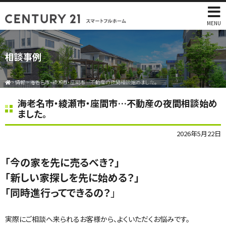
MENU
相談事例
>
情報
>
海老名市・綾瀬市・座間市…不動産の夜間相談始めました。
海老名市・綾瀬市・座間市…不動産の夜間相談始め
ました。
2026年5月22日
「今の家を先に売るべき？」
「新しい家探しを先に始める？」
「同時進行ってできるの？
」
実際にご相談へ来られるお客様から、よくいただくお悩みです。